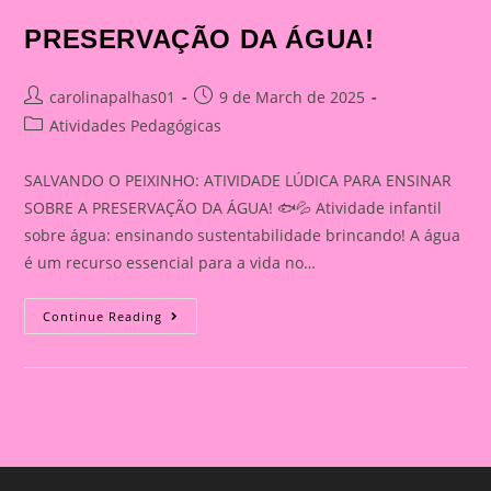
PRESERVAÇÃO DA ÁGUA!
Post
Post
carolinapalhas01
9 de March de 2025
author:
published:
Post
Atividades Pedagógicas
category:
SALVANDO O PEIXINHO: ATIVIDADE LÚDICA PARA ENSINAR
SOBRE A PRESERVAÇÃO DA ÁGUA! 🐟💦 Atividade infantil
sobre água: ensinando sustentabilidade brincando! A água
é um recurso essencial para a vida no…
ATIVIDADE
Continue Reading
LÚDICA
PARA
ENSINAR
SOBRE
A
PRESERVAÇÃO
DA
ÁGUA!