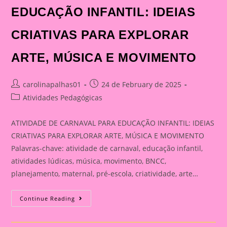
EDUCAÇÃO INFANTIL: IDEIAS
CRIATIVAS PARA EXPLORAR
ARTE, MÚSICA E MOVIMENTO
Post
Post
carolinapalhas01
24 de February de 2025
author:
published:
Post
Atividades Pedagógicas
category:
ATIVIDADE DE CARNAVAL PARA EDUCAÇÃO INFANTIL: IDEIAS
CRIATIVAS PARA EXPLORAR ARTE, MÚSICA E MOVIMENTO
Palavras-chave: atividade de carnaval, educação infantil,
atividades lúdicas, música, movimento, BNCC,
planejamento, maternal, pré-escola, criatividade, arte…
ATIVIDADE
Continue Reading
DE
CARNAVAL
PARA
EDUCAÇÃO