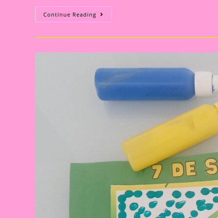
Explorando
Continue Reading
A
Independência
Do
Brasil
Com
Nossos
Pequenos
Curiosos|Atividade
Com
O
Tema
Independência
Do
Brasil|Cavalo
Da
Independência