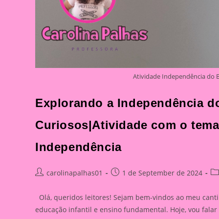
Atividade Independência do B
Explorando a Independência d
Curiosos|Atividade com o tema
Independência
Post
Post
Po
carolinapalhas01
1 de September de 2024
author:
published:
ca
Olá, queridos leitores! Sejam bem-vindos ao meu canti
educação infantil e ensino fundamental. Hoje, vou fal