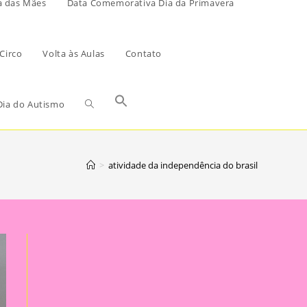
a das Mães
Data Comemorativa Dia da Primavera
Circo
Volta às Aulas
Contato
ia do Autismo
>
atividade da independência do brasil