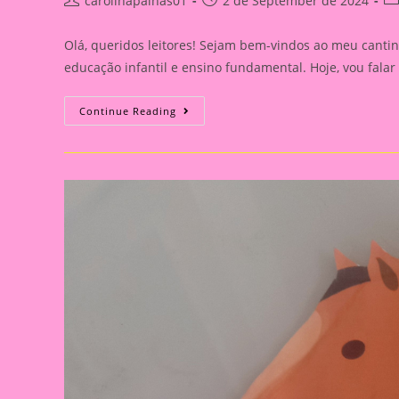
carolinapalhas01
2 de September de 2024
author:
published:
ca
Olá, queridos leitores! Sejam bem-vindos ao meu cantin
educação infantil e ensino fundamental. Hoje, vou fal
Explorando
Continue Reading
A
Independência
Do
Brasil
Com
Nossos
Pequenos
Curiosos|Atividade
De
Artes
Com
O
Tema
Independência
Do
Brasil