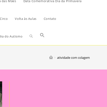
a das Mães
Data Comemorativa Dia da Primavera
Circo
Volta às Aulas
Contato
ia do Autismo
>
atividade com colagem