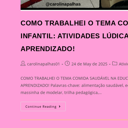
COMO TRABALHEI O TEMA C
INFANTIL: ATIVIDADES LÚDIC
APRENDIZADO!
Post
Post
Post
carolinapalhas01
24 de May de 2025
Ativ
author:
published:
category
COMO TRABALHEI O TEMA COMIDA SAUDÁVEL NA EDUCAÇ
APRENDIZADO! Palavras-chave: alimentação saudável, edu
massinha de modelar, trilha pedagógica,…
COMO
Continue Reading
TRABALHEI
O
TEMA
COMIDA
SAUDÁVEL