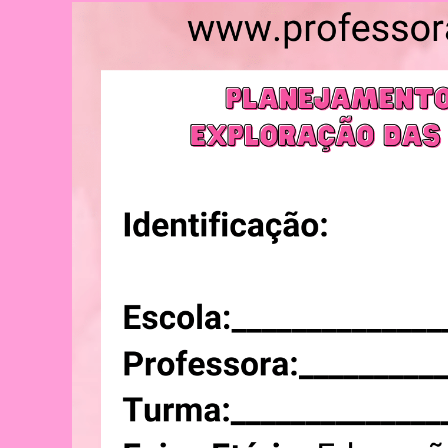
NA
EDUCAÇÃO
INFANTIL:
ATIVIDADES
LÚDICAS,
TECNOLOGIA
E
MUITO
APRENDIZADO!