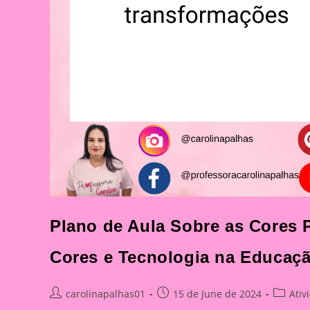
Plano de Aula Sobre as Cores P
Cores e Tecnologia na Educaçã
Post
Post
Post
carolinapalhas01
15 de June de 2024
Ativ
author:
published:
categor