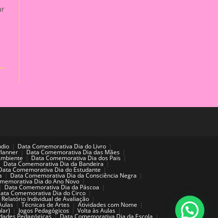
ar
ndio
Data Comemorativa Dia do Livro
Planner
Data Comemorativa Dia das Mães
Ambiente
Data Comemorativa Dia dos Pais
Data Comemorativa Dia da Bandeira
Data Comemorativa Dia do Estudante
a
Data Comemorativa Dia da Consciência Negra
memorativa Dia do Ano Novo
Data Comemorativa Dia da Páscoa
ata Comemorativa Dia do Circo
Relatório Individual de Avaliação
Aulas
Técnicas de Artes
Atividades com Nome
lar)
Jogos Pedagógicos
Volta às Aulas
idades Pedagógicas
Data Comemorativa Dia da Escola