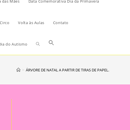
a das Mães
Data Comemorativa Dia da Primavera
Circo
Volta às Aulas
Contato
ia do Autismo
>
ÁRVORE DE NATAL A PARTIR DE TIRAS DE PAPEL.