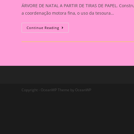
ÁRVORE DE NATAL A PARTIR DE TIRAS DE PAPEL. Construind
a coordenação motora fina, o uso da tesoura…
ÁRVORE
Continue Reading
DE
NATAL
A
PARTIR
DE
TIRAS
DE
PAPEL.
Copyright - OceanWP Theme by OceanWP