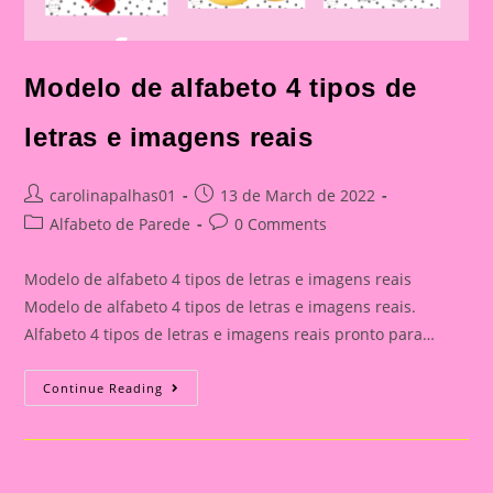
Modelo de alfabeto 4 tipos de
letras e imagens reais
Post
Post
carolinapalhas01
13 de March de 2022
author:
published:
Post
Post
Alfabeto de Parede
0 Comments
category:
comments:
Modelo de alfabeto 4 tipos de letras e imagens reais
Modelo de alfabeto 4 tipos de letras e imagens reais.
Alfabeto 4 tipos de letras e imagens reais pronto para…
Modelo
Continue Reading
De
Alfabeto
4
Tipos
De
Letras