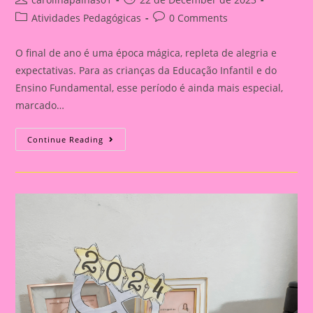
author:
published:
Post
Post
Atividades Pedagógicas
0 Comments
category:
comments:
O final de ano é uma época mágica, repleta de alegria e
expectativas. Para as crianças da Educação Infantil e do
Ensino Fundamental, esse período é ainda mais especial,
marcado…
Celebrações
Continue Reading
Encantadoras:
Atividades
De
Final
De
Ano
Para
Crianças
Na
Educação
Infantil
E
Ensino
Fundamental