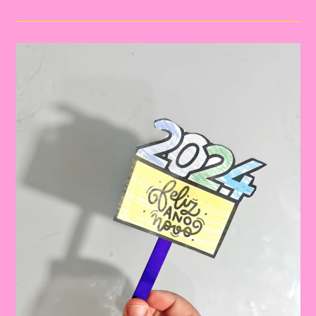
Atividades
De
Final
De
Ano
Para
Crianças
Na
Educação
Infantil
E
Ensino
Fundamental