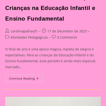
Crianças na Educação Infantil e
Ensino Fundamental
Post
Post
carolinapalhas01
17 de December de 2023
author:
published:
Post
Post
Atividades Pedagógicas
0 Comments
category:
comments:
O final de ano é uma época mágica, repleta de alegria e
expectativas. Para as crianças da Educação Infantil e do
Ensino Fundamental, esse período é ainda mais especial,
marcado…
Celebrações
Continue Reading
Encantadoras:
Atividades
De
Final
De
Ano
Para
Crianças