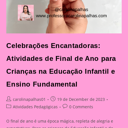
Celebrações Encantadoras:
Atividades de Final de Ano para
Crianças na Educação Infantil e
Ensino Fundamental
Post
Post
carolinapalhas01
19 de December de 2023
author:
published:
Post
Post
Atividades Pedagógicas
0 Comments
category:
comments:
O final de ano é uma época mágica, repleta de alegria e