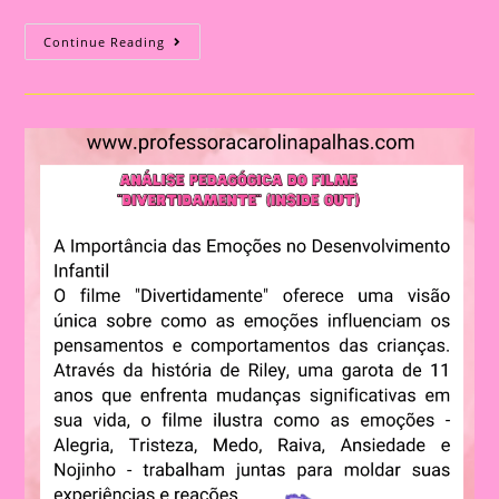
Música
Continue Reading
Sobre
As
Cores
E
As
Emoções
Com
Os
Personagens
Do
Filme
Divertidamente
2|Explorando
As
Emoções
E
Cores
Com
A
Música
De
Divertidamente
2