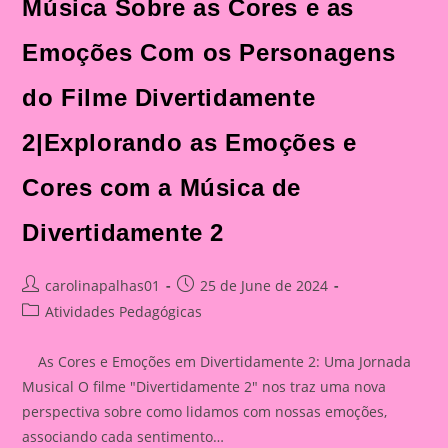
Música Sobre as Cores e as
Emoções Com os Personagens
do Filme Divertidamente
2|Explorando as Emoções e
Cores com a Música de
Divertidamente 2
Post
Post
carolinapalhas01
25 de June de 2024
author:
published:
Post
Atividades Pedagógicas
category:
As Cores e Emoções em Divertidamente 2: Uma Jornada
Musical O filme "Divertidamente 2" nos traz uma nova
perspectiva sobre como lidamos com nossas emoções,
associando cada sentimento…