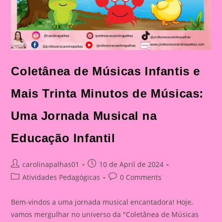
Coletânea de Músicas Infantis e
Mais Trinta Minutos de Músicas:
Uma Jornada Musical na
Educação Infantil
Post
Post
carolinapalhas01
10 de April de 2024
author:
published:
Post
Post
Atividades Pedagógicas
0 Comments
category:
comments:
Bem-vindos a uma jornada musical encantadora! Hoje,
vamos mergulhar no universo da "Coletânea de Músicas