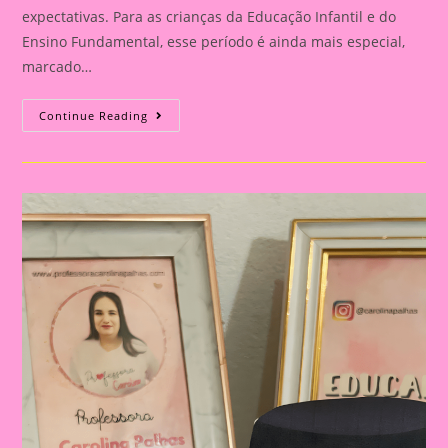
expectativas. Para as crianças da Educação Infantil e do
Ensino Fundamental, esse período é ainda mais especial,
marcado…
Celebrações
Continue Reading
Encantadoras:
Atividades
De
Final
De
Ano
Para
Crianças
Na
Educação
Infantil
E
Ensino
Fundamental