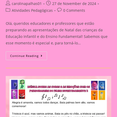
Post
Post
carolinapalhas01
27 de November de 2024
author:
published:
Post
Post
Atividades Pedagógicas
0 Comments
category:
comments:
Olá, queridos educadores e professores que estão
preparando as apresentações de Natal das crianças da
Educação Infantil e do Ensino Fundamental! Sabemos que
esse momento é especial e, para torná-lo…
Harmonizando
Continue Reading
O
Espírito
Natalino:
Playlist
Especial
Para
As
Apresentações
Das
Crianças