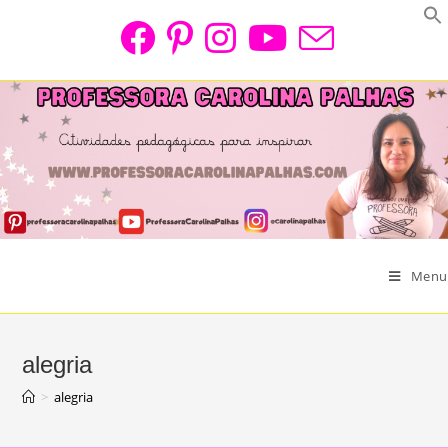
Skip
to
content
Menu
alegria
>
alegria