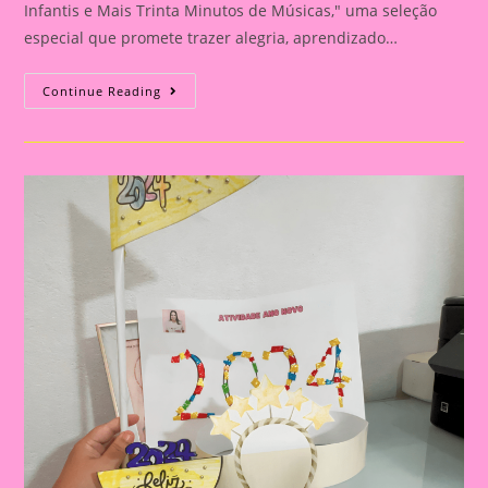
Infantis e Mais Trinta Minutos de Músicas," uma seleção
especial que promete trazer alegria, aprendizado…
Coletânea
Continue Reading
De
Músicas
Infantis
E
Mais
Trinta
Minutos
De
Músicas:
Uma
Jornada
Musical
Na
Educação
Infantil