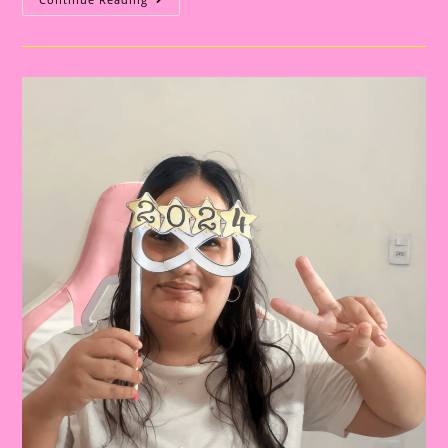
Encantadoras:
Atividades
De
Final
De
Ano
Para
Crianças
Na
Educação
Infantil
E
Ensino
Fundamental