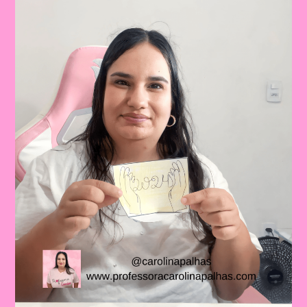
Na
Educação
Infantil
E
Ensino
Fundamental