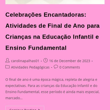
Celebrações Encantadoras:
Atividades de Final de Ano para
Crianças na Educação Infantil e
Ensino Fundamental
Post
Post
carolinapalhas01
16 de December de 2023
author:
published:
Post
Post
Atividades Pedagógicas
0 Comments
category:
comments:
O final de ano é uma época mágica, repleta de alegria e
expectativas. Para as crianças da Educação Infantil e do
Ensino Fundamental, esse período é ainda mais especial,
marcado…
Celebrações
Continue Reading