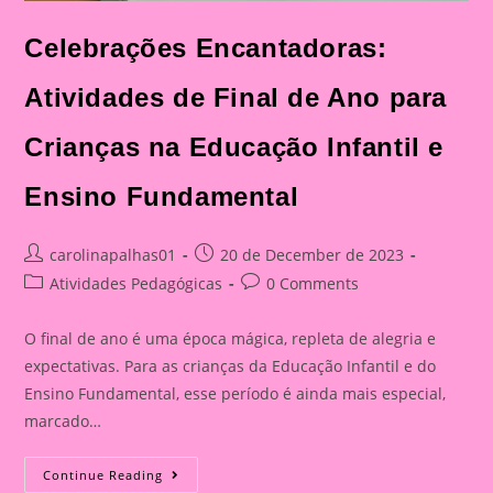
Celebrações Encantadoras:
Atividades de Final de Ano para
Crianças na Educação Infantil e
Ensino Fundamental
Post
Post
carolinapalhas01
20 de December de 2023
author:
published:
Post
Post
Atividades Pedagógicas
0 Comments
category:
comments:
O final de ano é uma época mágica, repleta de alegria e
expectativas. Para as crianças da Educação Infantil e do
Ensino Fundamental, esse período é ainda mais especial,
marcado…
Celebrações
Continue Reading
Encantadoras: