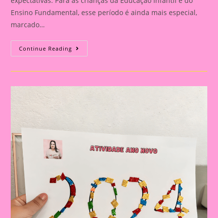
expectativas. Para as crianças da Educação Infantil e do
Ensino Fundamental, esse período é ainda mais especial,
marcado…
Celebrações
Continue Reading
Encantadoras:
Atividades
De
Final
De
Ano
Para
Crianças
Na
Educação
Infantil
E
Ensino
Fundamental