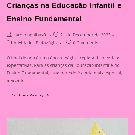
Crianças na Educação Infantil e
Ensino Fundamental
Post
Post
carolinapalhas01
21 de December de 2023
author:
published:
Post
Post
Atividades Pedagógicas
0 Comments
category:
comments:
O final de ano é uma época mágica, repleta de alegria e
expectativas. Para as crianças da Educação Infantil e do
Ensino Fundamental, esse período é ainda mais especial,
marcado…
Celebrações
Continue Reading
Encantadoras:
Atividades
De
Final
De
Ano
Para
Crianças
Na