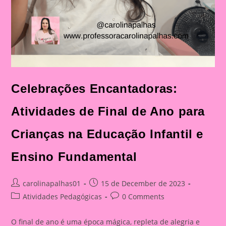
Celebrações Encantadoras:
Atividades de Final de Ano para
Crianças na Educação Infantil e
Ensino Fundamental
Post
Post
carolinapalhas01
15 de December de 2023
author:
published:
Post
Post
Atividades Pedagógicas
0 Comments
category:
comments:
O final de ano é uma época mágica, repleta de alegria e