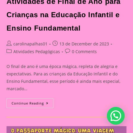
Atividades de Final de Ano para
Crianças na Educação Infantil e
Ensino Fundamental
Post
Post
carolinapalhas01
13 de December de 2023
author:
published:
Post
Post
Atividades Pedagógicas
0 Comments
category:
comments:
O final de ano é uma época mágica, repleta de alegria e
expectativas. Para as crianças da Educação Infantil e do
Ensino Fundamental, esse período é ainda mais especial,
marcado…
Celebrações
Continue Reading
Encantadoras:
Atividades
De
Final
De
Ano
Para