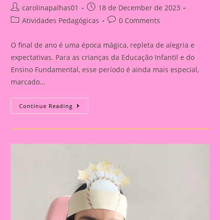
Post
Post
carolinapalhas01
18 de December de 2023
author:
published:
Post
Post
Atividades Pedagógicas
0 Comments
category:
comments:
O final de ano é uma época mágica, repleta de alegria e
expectativas. Para as crianças da Educação Infantil e do
Ensino Fundamental, esse período é ainda mais especial,
marcado…
Celebrações
Continue Reading
Encantadoras:
Atividades
De
Final
De
Ano
Para
Crianças
Na
Educação
Infantil
E
Ensino
Fundamental