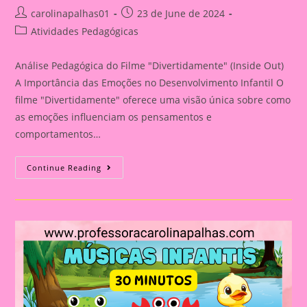
Post
Post
carolinapalhas01
23 de June de 2024
author:
published:
Post
Atividades Pedagógicas
category:
Análise Pedagógica do Filme "Divertidamente" (Inside Out)
A Importância das Emoções no Desenvolvimento Infantil O
filme "Divertidamente" oferece uma visão única sobre como
as emoções influenciam os pensamentos e
comportamentos…
Explorando
Continue Reading
Emoções
Com
O
Filme
‘Divertidamente
2’:
Atividades
Educativas
Para
Crianças