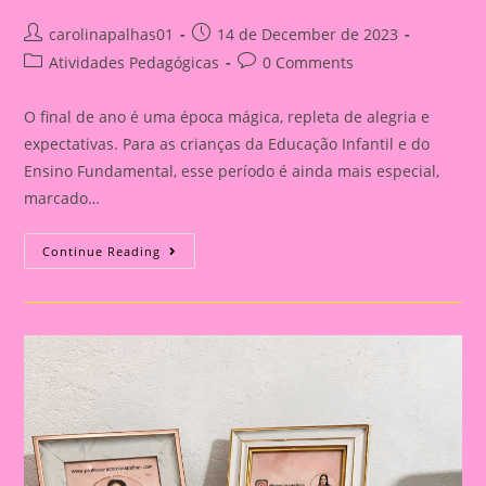
Post
Post
carolinapalhas01
14 de December de 2023
author:
published:
Post
Post
Atividades Pedagógicas
0 Comments
category:
comments:
O final de ano é uma época mágica, repleta de alegria e
expectativas. Para as crianças da Educação Infantil e do
Ensino Fundamental, esse período é ainda mais especial,
marcado…
Celebrações
Continue Reading
Encantadoras:
Atividades
De
Final
De
Ano
Para
Crianças
Na
Educação
Infantil
E
Ensino
Fundamental