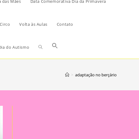
a das Mães
Data Comemorativa Dia da Primavera
Circo
Volta às Aulas
Contato
ia do Autismo
>
adaptação no berçário