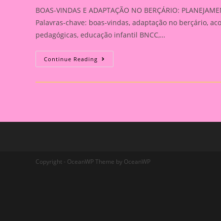
BOAS-VINDAS E ADAPTAÇÃO NO BERÇÁRIO: PLANEJAM
Palavras-chave: boas-vindas, adaptação no berçário, acol
pedagógicas, educação infantil BNCC,…
PLANEJAMENTO
Continue Reading
SEMANAL:
BOAS-
VINDAS
E
ADAPTAÇÃO
PARA
O
BERÇÁRIO
Copyright - OceanWP Theme by OceanWP