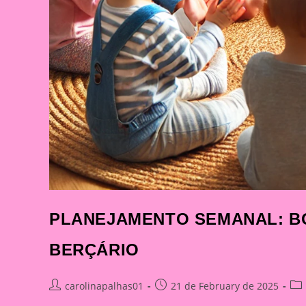
PLANEJAMENTO SEMANAL: BO
BERÇÁRIO
Post
Post
Pos
carolinapalhas01
21 de February de 2025
author:
published:
cat