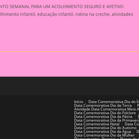
ENTO SEMANAL PARA UM ACOLHIMENTO SEGURO E AFETIVO
himento infantil, educação infantil, rotina na creche, atividades
Início
Data Comemorativa Dia do Í
Data Comemorativa Dia da Terra
Atividade Data Comemorativa Meio 
Data Comemorativa Dia do Folclore
Data Comemorativa Dia da Pátria
Data Comemorativa Dia da Primaver
Data Comemorativa Natal
Data Co
Data Comemorativa Dia do Autismo
Data Comemorativa Dia da Água
D
Data Comemorativa Dia da Mulher
Planejamentos, Projetos e Planos de 