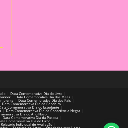
ndio
Data Comemorativa Dia do Livro
Planner
Data Comemorativa Dia das Mães
Ambiente
Data Comemorativa Dia dos Pais
Data Comemorativa Dia da Bandeira
Data Comemorativa Dia do Estudante
a
Data Comemorativa Dia da Consciência Negra
memorativa Dia do Ano Novo
Data Comemorativa Dia da Páscoa
ata Comemorativa Dia do Circo
Relatório Individual de Avaliação
Aulas
Técnicas de Artes
Atividades com Nome