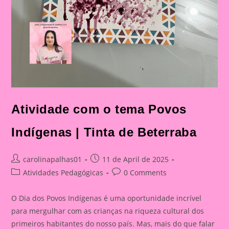
Atividade com o tema Povos
Indígenas | Tinta de Beterraba
Post
Post
carolinapalhas01
11 de April de 2025
author:
published:
Post
Post
Atividades Pedagógicas
0 Comments
category:
comments:
O Dia dos Povos Indígenas é uma oportunidade incrível
para mergulhar com as crianças na riqueza cultural dos
primeiros habitantes do nosso país. Mas, mais do que falar