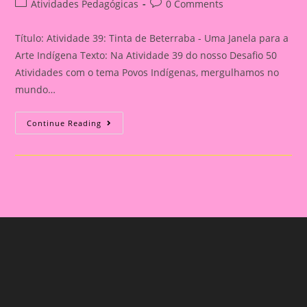
Post
Post
Atividades Pedagógicas
0 Comments
category:
comments:
Título: Atividade 39: Tinta de Beterraba - Uma Janela para a
Arte Indígena Texto: Na Atividade 39 do nosso Desafio 50
Atividades com o tema Povos Indígenas, mergulhamos no
mundo…
Atividade
Continue Reading
39
Do
Desafio
50
Atividades
Com
O
Tema
Povos
Indígenas
|
:
Tinta
De
Beterraba
–
Uma
Janela
Para