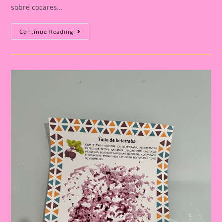
sobre cocares…
Atividade
Continue Reading
Com
O
Tema
Povos
Indígenas
|
Tinta
De
Beterraba