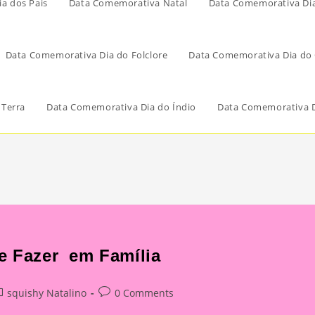
a dos Pais
Data Comemorativa Natal
Data Comemorativa Di
Data Comemorativa Dia do Folclore
Data Comemorativa Dia do 
 Terra
Data Comemorativa Dia do Índio
Data Comemorativa D
de Fazer em Família
st
Post
squishy Natalino
0 Comments
tegory:
comments: