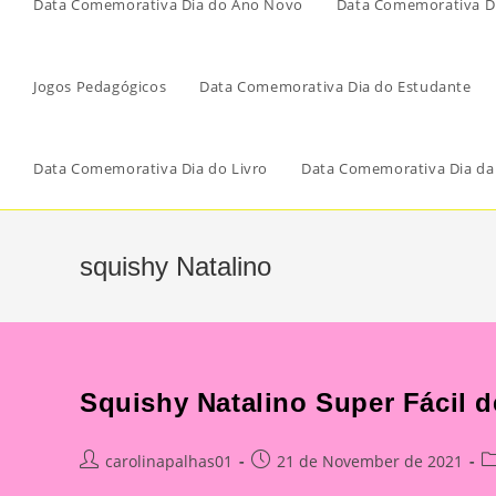
Data Comemorativa Dia do Ano Novo
Data Comemorativa Di
Jogos Pedagógicos
Data Comemorativa Dia do Estudante
Data Comemorativa Dia do Livro
Data Comemorativa Dia da
squishy Natalino
Squishy Natalino Super Fácil 
Post
Post
Po
carolinapalhas01
21 de November de 2021
author:
published:
ca