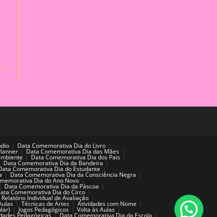
ndio
Data Comemorativa Dia do Livro
Planner
Data Comemorativa Dia das Mães
Ambiente
Data Comemorativa Dia dos Pais
Data Comemorativa Dia da Bandeira
Data Comemorativa Dia do Estudante
a
Data Comemorativa Dia da Consciência Negra
memorativa Dia do Ano Novo
Data Comemorativa Dia da Páscoa
ata Comemorativa Dia do Circo
Relatório Individual de Avaliação
Aulas
Técnicas de Artes
Atividades com Nome
lar)
Jogos Pedagógicos
Volta às Aulas
idades Pedagógicas
Data Comemorativa Dia da Escola