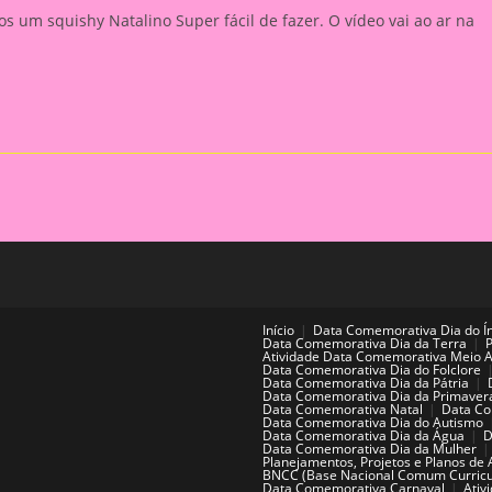
os um squishy Natalino Super fácil de fazer. O vídeo vai ao ar na
Início
Data Comemorativa Dia do Í
Data Comemorativa Dia da Terra
Atividade Data Comemorativa Meio 
Data Comemorativa Dia do Folclore
Data Comemorativa Dia da Pátria
Data Comemorativa Dia da Primaver
Data Comemorativa Natal
Data Co
Data Comemorativa Dia do Autismo
Data Comemorativa Dia da Água
D
Data Comemorativa Dia da Mulher
Planejamentos, Projetos e Planos de 
BNCC (Base Nacional Comum Curricu
Data Comemorativa Carnaval
Ativ