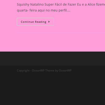
Squishy Natalino Super Fácil de Fazer Eu e a Alice fizem
quarta- feira aqui no meu perfil.…
Squishy
Continue Reading
Natalino
Super
Fácil
De
Fazer
Em
Família
Copyright - OceanWP Theme by OceanWP