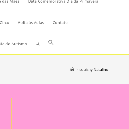
a das Mães
Data Comemorativa Dia da Primavera
Circo
Volta às Aulas
Contato
ia do Autismo
>
squishy Natalino