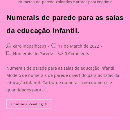
Numerais de parede coloridos e protos para imprimir
Numerais de parede para as salas
da educação infantil.
Post
Post
carolinapalhas01
11 de March de 2022
author:
published:
Post
Post
Numerais de Parede
0 Comments
category:
comments:
Numerais de parede para as salas da educação infantil.
Modelo de numerais de parede divertido para as salas da
educação infantil. Cartaz de numerais com números e
quantidades para a…
Numerais
Continue Reading
De
Parede
Para
As
Salas
Da