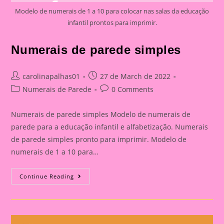
Modelo de numerais de 1 a 10 para colocar nas salas da educação
infantil prontos para imprimir.
Numerais de parede simples
Post
Post
carolinapalhas01
27 de March de 2022
author:
published:
Post
Post
Numerais de Parede
0 Comments
category:
comments:
Numerais de parede simples Modelo de numerais de
parede para a educação infantil e alfabetização. Numerais
de parede simples pronto para imprimir. Modelo de
numerais de 1 a 10 para…
Numerais
Continue Reading
De
Parede
Simples