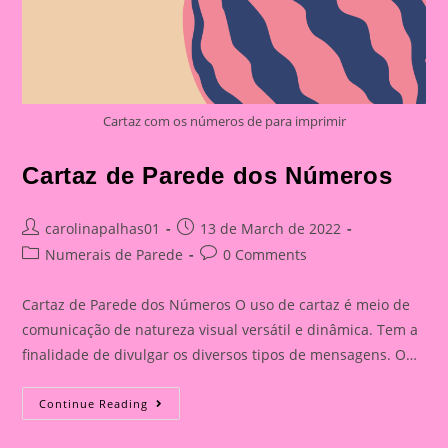
Cartaz com os números de para imprimir
Cartaz de Parede dos Números
Post
Post
carolinapalhas01
13 de March de 2022
author:
published:
Post
Post
Numerais de Parede
0 Comments
category:
comments:
Cartaz de Parede dos Números O uso de cartaz é meio de
comunicação de natureza visual versátil e dinâmica. Tem a
finalidade de divulgar os diversos tipos de mensagens. O…
Cartaz
Continue Reading
De
Parede
Dos