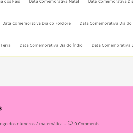
a dos Pais
Data Comemorativa Natal
Data Comemorativa Di
Data Comemorativa Dia do Folclore
Data Comemorativa Dia do 
 Terra
Data Comemorativa Dia do Índio
Data Comemorativa D
s
Post
ingo dos números
/
matemática
0 Comments
ory:
comments: