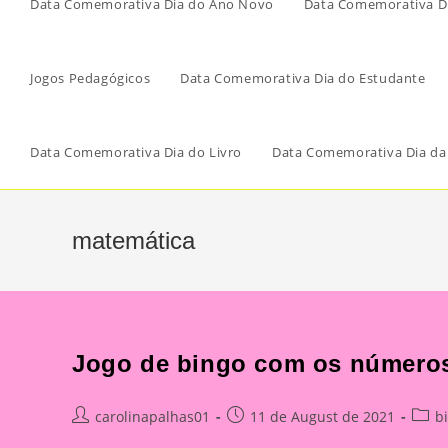
Data Comemorativa Dia do Ano Novo
Data Comemorativa Di
Jogos Pedagógicos
Data Comemorativa Dia do Estudante
Data Comemorativa Dia do Livro
Data Comemorativa Dia da
matemática
Jogo de bingo com os número
Post
Post
Post
carolinapalhas01
11 de August de 2021
b
author:
published:
categ