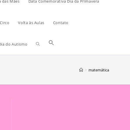
a das Mães
Data Comemorativa Dia da Primavera
Circo
Volta às Aulas
Contato
ia do Autismo
>
matemática