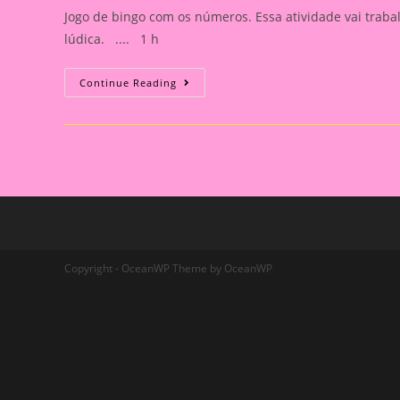
Jogo de bingo com os números. Essa atividade vai trab
lúdica. .... 1 h
Jogo
Continue Reading
De
Bingo
Com
Os
Números
Copyright - OceanWP Theme by OceanWP