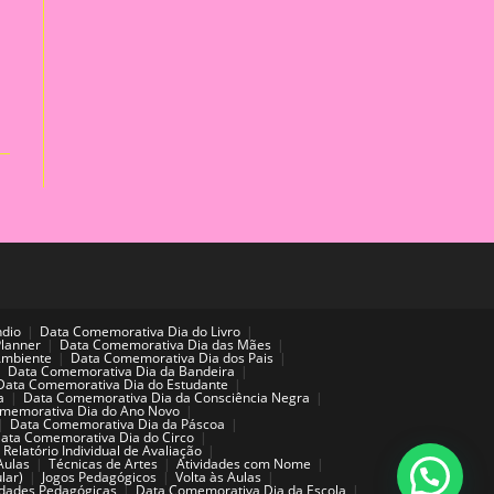
ndio
Data Comemorativa Dia do Livro
Planner
Data Comemorativa Dia das Mães
Ambiente
Data Comemorativa Dia dos Pais
Data Comemorativa Dia da Bandeira
Data Comemorativa Dia do Estudante
a
Data Comemorativa Dia da Consciência Negra
memorativa Dia do Ano Novo
Data Comemorativa Dia da Páscoa
ata Comemorativa Dia do Circo
Relatório Individual de Avaliação
Aulas
Técnicas de Artes
Atividades com Nome
lar)
Jogos Pedagógicos
Volta às Aulas
idades Pedagógicas
Data Comemorativa Dia da Escola