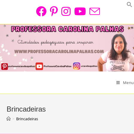
Skip
to
content
Menu
Brincadeiras
>
Brincadeiras