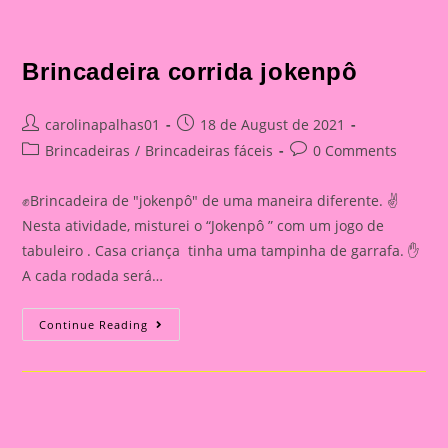
Brincadeira corrida jokenpô
Post
Post
carolinapalhas01
18 de August de 2021
author:
published:
Post
Post
Brincadeiras
/
Brincadeiras fáceis
0 Comments
category:
comments:
✊Brincadeira de "jokenpô" de uma maneira diferente. ✌
Nesta atividade, misturei o “Jokenpô ” com um jogo de
tabuleiro . Casa criança tinha uma tampinha de garrafa. ✋
A cada rodada será…
Brincadeira
Continue Reading
Corrida
Jokenpô