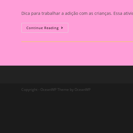
comments:
Dica para trabalhar a adição com as crianças. Essa at
Atividade
Continue Reading
Para
Trabalhar
A
Adição
Copyright - OceanWP Theme by OceanWP