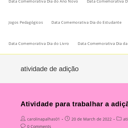
Data Comemorativa Dia do Ano Novo
Data Comemorativa Di
Jogos Pedagógicos
Data Comemorativa Dia do Estudante
Data Comemorativa Dia do Livro
Data Comemorativa Dia da
atividade de adição
Atividade para trabalhar a adiç
Post
Post
Post
carolinapalhas01
20 de March de 2022
at
author:
published:
catego
Post
0 Comments