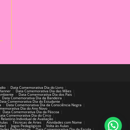
ndio
Data Comemorativa Dia do Livro
Planner
Data Comemorativa Dia das Mães
Ambiente
Data Comemorativa Dia dos Pais
Data Comemorativa Dia da Bandeira
Data Comemorativa Dia do Estudante
a
Data Comemorativa Dia da Consciência Negra
memorativa Dia do Ano Novo
Data Comemorativa Dia da Páscoa
ata Comemorativa Dia do Circo
Relatório Individual de Avaliação
Aulas
Técnicas de Artes
Atividades com Nome
lar)
Jogos Pedagógicos
Volta às Aulas
idades Pedagógicas
Data Comemorativa Dia da Escola