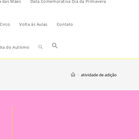
a das Mães
Data Comemorativa Dia da Primavera
Circo
Volta às Aulas
Contato
ia do Autismo
>
atividade de adição