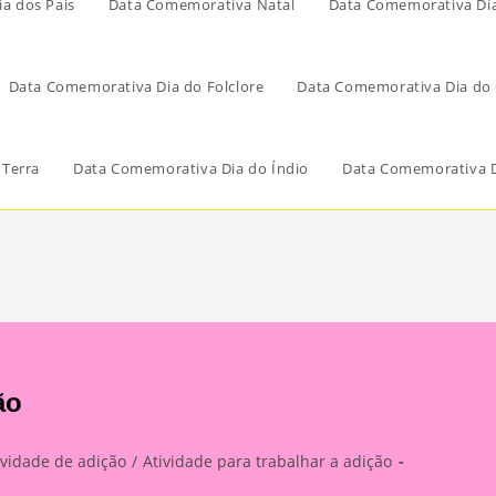
a dos Pais
Data Comemorativa Natal
Data Comemorativa Di
Data Comemorativa Dia do Folclore
Data Comemorativa Dia do 
 Terra
Data Comemorativa Dia do Índio
Data Comemorativa D
ão
ividade de adição
/
Atividade para trabalhar a adição
ry: