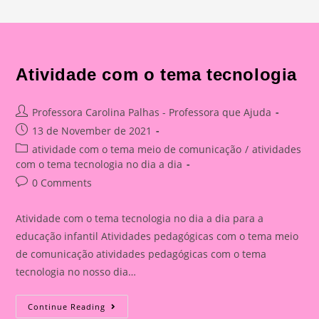
Atividade com o tema tecnologia
Post
Professora Carolina Palhas - Professora que Ajuda
author:
Post
13 de November de 2021
published:
Post
atividade com o tema meio de comunicação
/
atividades
category:
com o tema tecnologia no dia a dia
Post
0 Comments
comments:
Atividade com o tema tecnologia no dia a dia para a
educação infantil Atividades pedagógicas com o tema meio
de comunicação atividades pedagógicas com o tema
tecnologia no nosso dia…
Atividade
Continue Reading
Com