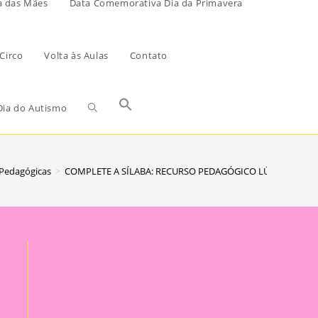
a das Mães
Data Comemorativa Dia da Primavera
Circo
Volta às Aulas
Contato
ia do Autismo
 Pedagógicas
>
COMPLETE A SÍLABA: RECURSO PEDAGÓGICO LÚDICO PARA T