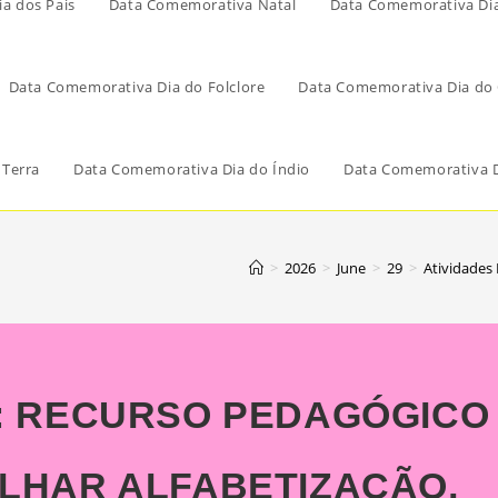
a dos Pais
Data Comemorativa Natal
Data Comemorativa Di
Data Comemorativa Dia do Folclore
Data Comemorativa Dia do 
 Terra
Data Comemorativa Dia do Índio
Data Comemorativa D
>
2026
>
June
>
29
>
Atividades
: RECURSO PEDAGÓGICO
LHAR ALFABETIZAÇÃO,