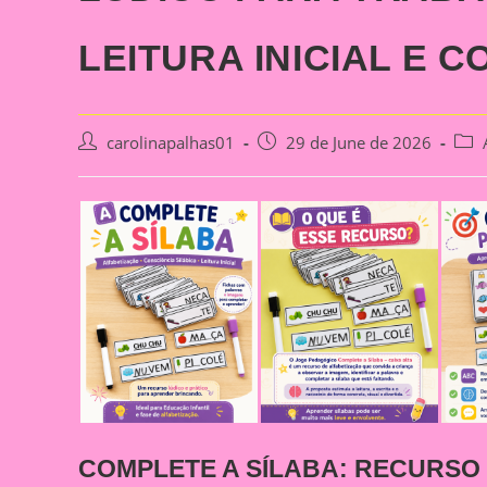
LEITURA INICIAL E 
Post
Post
Post
carolinapalhas01
29 de June de 2026
author:
published:
cate
COMPLETE A SÍLABA: RECURSO