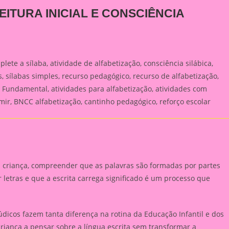
ITURA INICIAL E CONSCIÊNCIA
ete a sílaba, atividade de alfabetização, consciência silábica,
ras, sílabas simples, recurso pedagógico, recurso de alfabetização,
no Fundamental, atividades para alfabetização, atividades com
imir, BNCC alfabetização, cantinho pedagógico, reforço escolar
a criança, compreender que as palavras são formadas por partes
letras e que a escrita carrega significado é um processo que
lúdicos fazem tanta diferença na rotina da Educação Infantil e dos
riança a pensar sobre a língua escrita sem transformar a