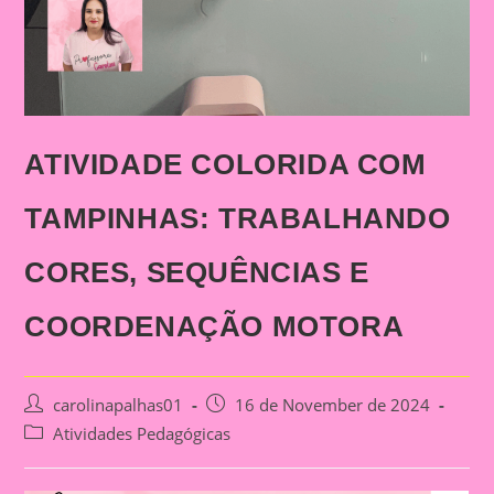
ATIVIDADE COLORIDA COM
TAMPINHAS: TRABALHANDO
CORES, SEQUÊNCIAS E
COORDENAÇÃO MOTORA
Post
Post
carolinapalhas01
16 de November de 2024
author:
published:
Post
Atividades Pedagógicas
category: