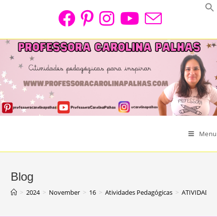
Skip
to
content
Menu
Blog
>
2024
>
November
>
16
>
Atividades Pedagógicas
>
ATIVIDADE