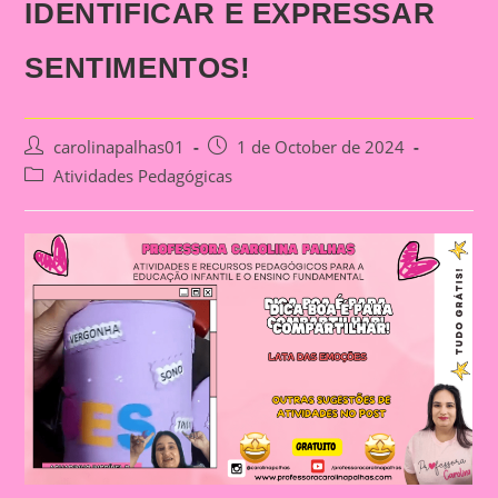
IDENTIFICAR E EXPRESSAR
SENTIMENTOS!
Post
Post
carolinapalhas01
1 de October de 2024
author:
published:
Post
Atividades Pedagógicas
category: