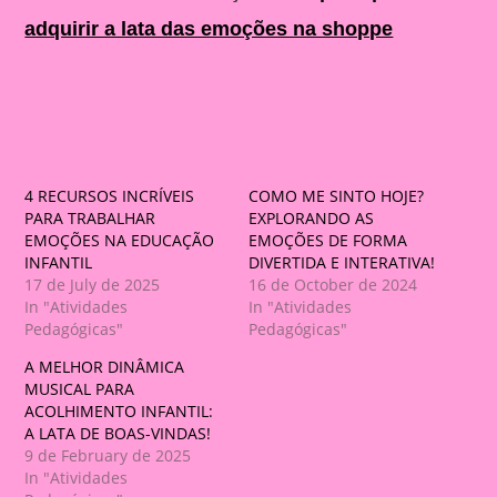
adquirir a lata das emoções na shoppe
4 RECURSOS INCRÍVEIS
COMO ME SINTO HOJE?
PARA TRABALHAR
EXPLORANDO AS
EMOÇÕES NA EDUCAÇÃO
EMOÇÕES DE FORMA
INFANTIL
DIVERTIDA E INTERATIVA!
17 de July de 2025
16 de October de 2024
In "Atividades
In "Atividades
Pedagógicas"
Pedagógicas"
A MELHOR DINÂMICA
MUSICAL PARA
ACOLHIMENTO INFANTIL:
A LATA DE BOAS-VINDAS!
9 de February de 2025
In "Atividades