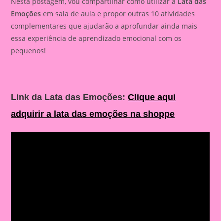
Nesta postagem, vou compartilhar como utilizar a
Lata das
Emoções
em sala de aula e propor outras 10 atividades
complementares que ajudarão a aprofundar ainda mais
essa experiência de aprendizado emocional com os
pequenos!
Link da Lata das Emoções:
Clique aqui
adquirir a lata das emoções na shoppe