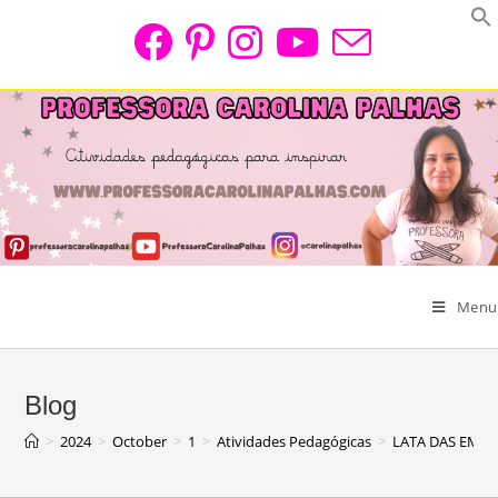
Skip
to
content
Menu
Blog
>
2024
>
October
>
1
>
Atividades Pedagógicas
>
LATA DAS EMOÇ