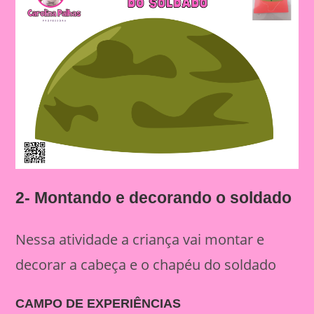
2- Montando e decorando o soldado
Nessa atividade a criança vai montar e
decorar a cabeça e o chapéu do soldado
CAMPO DE EXPERIÊNCIAS