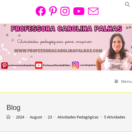
Skip
to
content
Menu
Blog
>
2024
>
August
>
23
>
Atividades Pedagógicas
>
5 Atividades pa