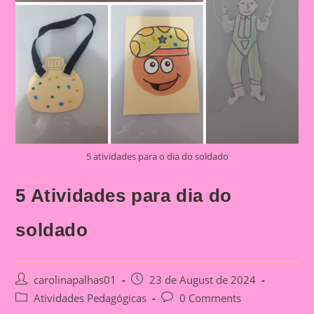
5 atividades para o dia do soldado
5 Atividades para dia do
soldado
Post
Post
carolinapalhas01
23 de August de 2024
author:
published:
Post
Post
Atividades Pedagógicas
0 Comments
category:
comments: