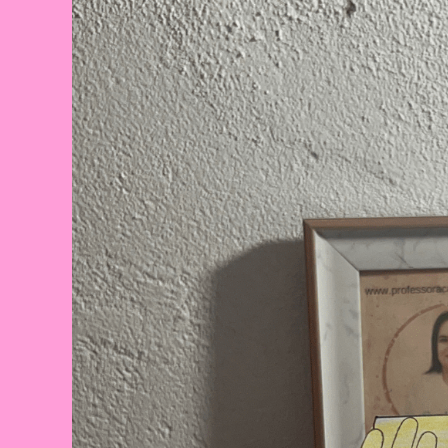
Celebração
E
Aprendizado
Na
Educação
Infantil
E
Fundamental