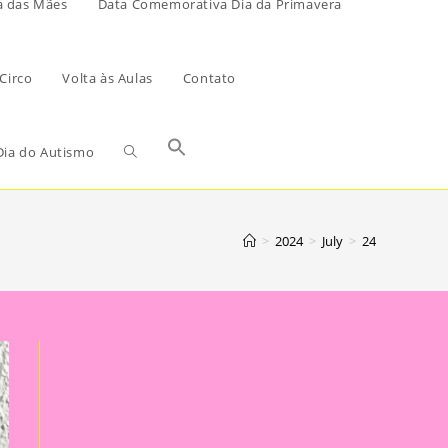
a das Mães
Data Comemorativa Dia da Primavera
Circo
Volta às Aulas
Contato
ia do Autismo
>
2024
>
July
>
24