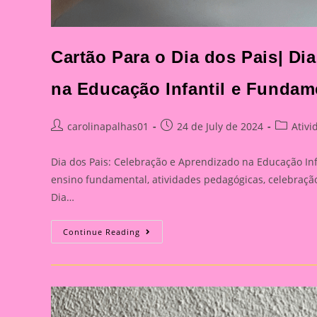
Cartão Para o Dia dos Pais| Di
na Educação Infantil e Fundam
Post
Post
Post
carolinapalhas01
24 de July de 2024
Ativi
author:
published:
category
Dia dos Pais: Celebração e Aprendizado na Educação Infa
ensino fundamental, atividades pedagógicas, celebração 
Dia…
Cartão
Continue Reading
Para
O
Dia
Dos
Pais|
Dia
Dos
Pais: