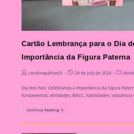
Cartão Lembrança para o Dia do
Importância da Figura Paterna
Post
Post
Post
carolinapalhas01
24 de July de 2024
Ativi
author:
published:
category
Dia dos Pais: Celebrando a Importância da Figura Patern
fundamental, atividades, BNCC, habilidades, sequência
Cartão
Continue Reading
Lembrança
Para
O
Dia
Dos