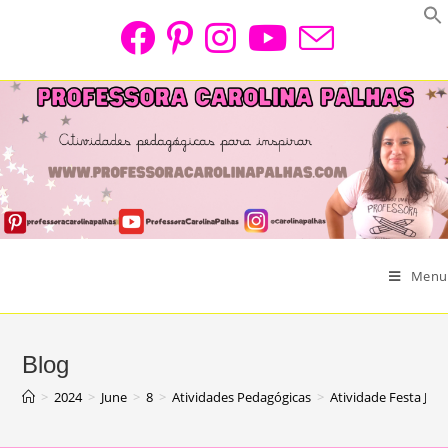
Skip
to
content
Menu
Blog
>
2024
>
June
>
8
>
Atividades Pedagógicas
>
Atividade Festa Jun