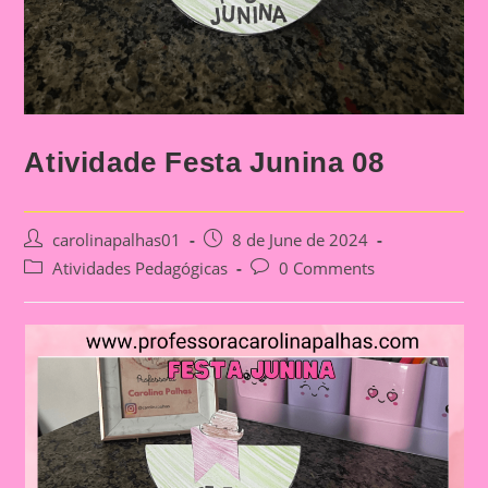
Atividade Festa Junina 08
Post
Post
carolinapalhas01
8 de June de 2024
author:
published:
Post
Post
Atividades Pedagógicas
0 Comments
category:
comments: