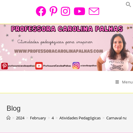
Skip
to
content
Menu
Blog
>
2024
>
February
>
4
>
Atividades Pedagógicas
>
Carnaval na Ed