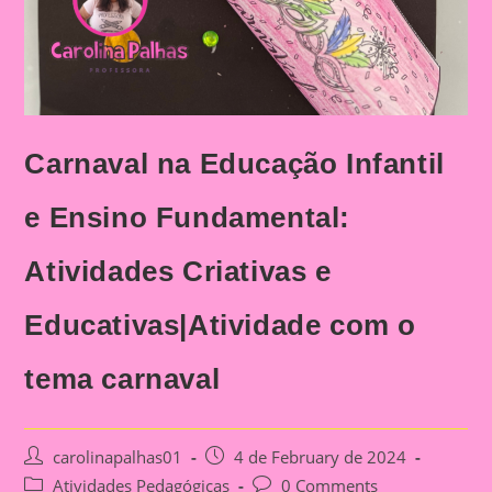
Carnaval na Educação Infantil
e Ensino Fundamental:
Atividades Criativas e
Educativas|Atividade com o
tema carnaval
Post
Post
carolinapalhas01
4 de February de 2024
author:
published:
Post
Post
Atividades Pedagógicas
0 Comments