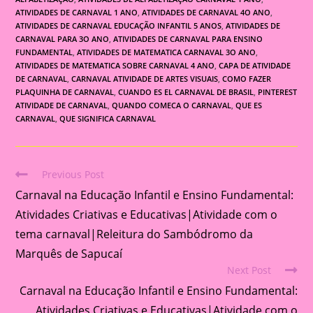
ATIVIDADES DE CARNAVAL 1 ANO
,
ATIVIDADES DE CARNAVAL 4O ANO
,
ATIVIDADES DE CARNAVAL EDUCAÇÃO INFANTIL 5 ANOS
,
ATIVIDADES DE
CARNAVAL PARA 3O ANO
,
ATIVIDADES DE CARNAVAL PARA ENSINO
FUNDAMENTAL
,
ATIVIDADES DE MATEMATICA CARNAVAL 3O ANO
,
ATIVIDADES DE MATEMATICA SOBRE CARNAVAL 4 ANO
,
CAPA DE ATIVIDADE
DE CARNAVAL
,
CARNAVAL ATIVIDADE DE ARTES VISUAIS
,
COMO FAZER
PLAQUINHA DE CARNAVAL
,
CUANDO ES EL CARNAVAL DE BRASIL
,
PINTEREST
ATIVIDADE DE CARNAVAL
,
QUANDO COMECA O CARNAVAL
,
QUE ES
CARNAVAL
,
QUE SIGNIFICA CARNAVAL
Previous Post
Read
Carnaval na Educação Infantil e Ensino Fundamental:
more
articles
Atividades Criativas e Educativas|Atividade com o
tema carnaval|Releitura do Sambódromo da
Marquês de Sapucaí
Next Post
Carnaval na Educação Infantil e Ensino Fundamental:
Atividades Criativas e Educativas|Atividade com o