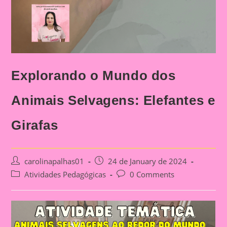
Explorando o Mundo dos
Animais Selvagens: Elefantes e
Girafas
Post
Post
carolinapalhas01
24 de January de 2024
author:
published:
Post
Post
Atividades Pedagógicas
0 Comments
category:
comments: