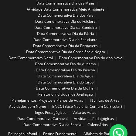
Data Comemorativa Dia das Mães
Atividade Data Comemorativa Meio Ambiente
Data Comemorativa Dia dos Pais
Data Comemorativa Dia do Folclore
Data Comemorativa Dia da Bandeira
Data Comemorativa Dia da Pátria
Data Comemorativa Dia do Estudante
Data Comemorativa Dia da Primavera
Data Comemorativa Dia da Consciência Negra
Data Comemorativa Natal
Data Comemorativa Dia do Ano Novo
Data Comemorativa Dia do Autismo
Data Comemorativa Dia da Páscoa
Data Comemorativa Dia da Água
Data Comemorativa Dia do Circo
Data Comemorativa Dia da Mulher
Relatório Individual de Avaliação
Planejamentos, Projetos e Planos de Aulas
Técnicas de Artes
Atividades com Nome
BNCC (Base Nacional Comum Curricular)
Jogos Pedagógicos
Volta às Aulas
Data Comemorativa Carnaval
Atividades Pedagógicas
Data Comemorativa Dia da Escola
Calendários
Educação Infantil
Ensino Fundamental
Alfabeto de Parede