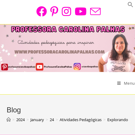
Skip
to
content
Menu
Blog
>
2024
>
January
>
24
>
Atividades Pedagógicas
>
Explorando o M