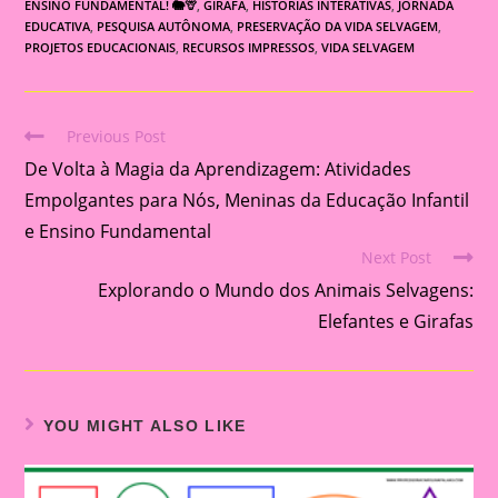
ENSINO FUNDAMENTAL! 🐘🦒
,
GIRAFA
,
HISTÓRIAS INTERATIVAS
,
JORNADA
EDUCATIVA
,
PESQUISA AUTÔNOMA
,
PRESERVAÇÃO DA VIDA SELVAGEM
,
PROJETOS EDUCACIONAIS
,
RECURSOS IMPRESSOS
,
VIDA SELVAGEM
Previous Post
Read
De Volta à Magia da Aprendizagem: Atividades
more
articles
Empolgantes para Nós, Meninas da Educação Infantil
e Ensino Fundamental
Next Post
Explorando o Mundo dos Animais Selvagens:
Elefantes e Girafas
YOU MIGHT ALSO LIKE