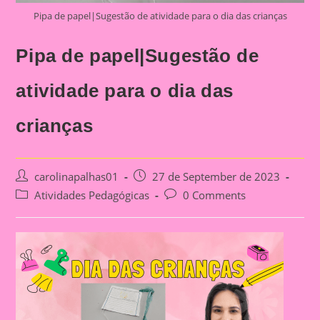
Pipa de papel|Sugestão de atividade para o dia das crianças
Pipa de papel|Sugestão de
atividade para o dia das
crianças
Post
Post
carolinapalhas01
27 de September de 2023
author:
published:
Post
Post
Atividades Pedagógicas
0 Comments
category:
comments: