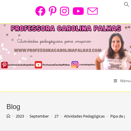
Skip
to
content
Menu
Blog
>
2023
>
September
>
27
>
Atividades Pedagógicas
>
Pipa de pap