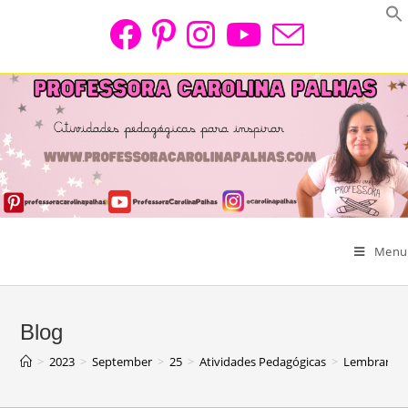
Skip
to
content
Menu
Blog
>
2023
>
September
>
25
>
Atividades Pedagógicas
>
Lembrancinh