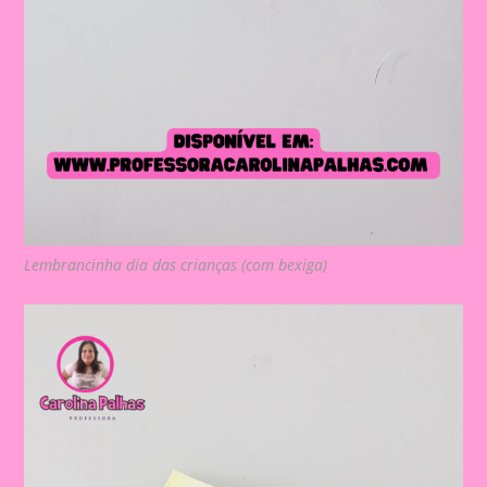
Lembrancinha dia das crianças (com bexiga)