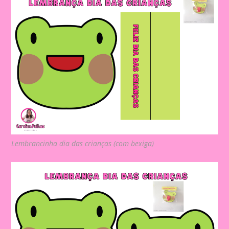
Lembrancinha dia das crianças (com bexiga)