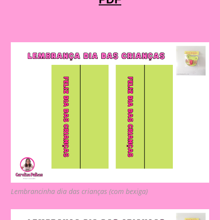
Lembrancinha dia das crianças (com bexiga)