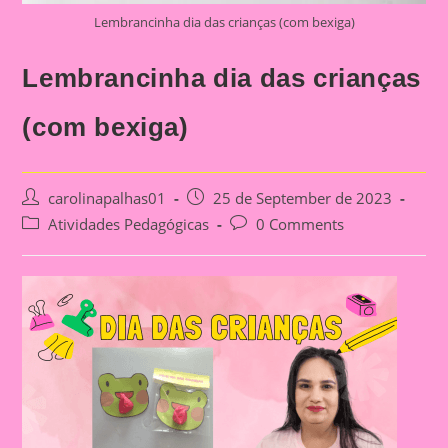
Lembrancinha dia das crianças (com bexiga)
Lembrancinha dia das crianças
(com bexiga)
Post
Post
carolinapalhas01
25 de September de 2023
author:
published:
Post
Post
Atividades Pedagógicas
0 Comments
category:
comments: