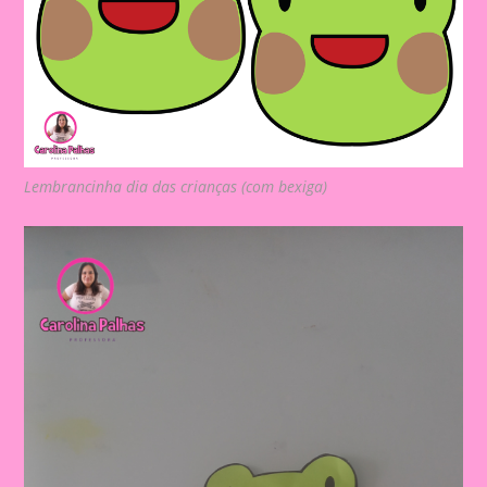
Lembrancinha dia das crianças (com bexiga)