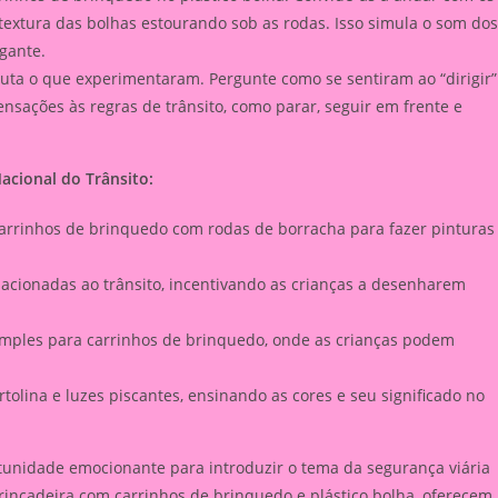
 textura das bolhas estourando sob as rodas. Isso simula o som dos
gante.
scuta o que experimentaram. Pergunte como se sentiram ao “dirigir”
ensações às regras de trânsito, como parar, seguir em frente e
acional do Trânsito:
carrinhos de brinquedo com rodas de borracha para fazer pinturas
 relacionadas ao trânsito, incentivando as crianças a desenharem
simples para carrinhos de brinquedo, onde as crianças podem
tolina e luzes piscantes, ensinando as cores e seu significado no
unidade emocionante para introduzir o tema da segurança viária
brincadeira com carrinhos de brinquedo e plástico bolha, oferecem