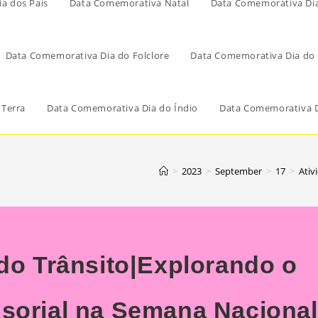
a dos Pais
Data Comemorativa Natal
Data Comemorativa Di
Data Comemorativa Dia do Folclore
Data Comemorativa Dia do 
 Terra
Data Comemorativa Dia do Índio
Data Comemorativa D
>
2023
>
September
>
17
>
Ativ
 do Trânsito|Explorando o
sorial na Semana Nacional