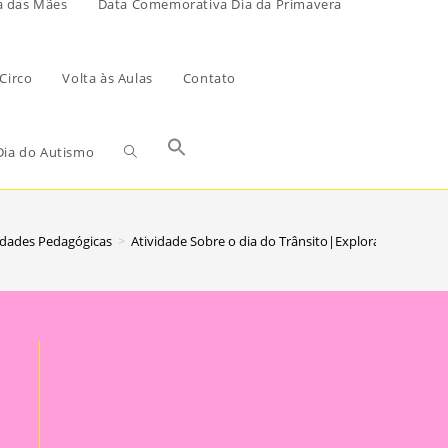
a das Mães
Data Comemorativa Dia da Primavera
Circo
Volta às Aulas
Contato
ia do Autismo
idades Pedagógicas
>
Atividade Sobre o dia do Trânsito|Explorando o Trân