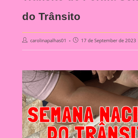
do Trânsito
Post
Post
carolinapalhas01
17 de September de 2023
author:
published: