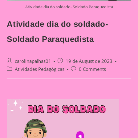
Atividade dia do soldado- Soldado Paraquedista
Atividade dia do soldado-
Soldado Paraquedista
Post
Post
carolinapalhas01
19 de August de 2023
author:
published:
Post
Post
Atividades Pedagógicas
0 Comments
category:
comments: