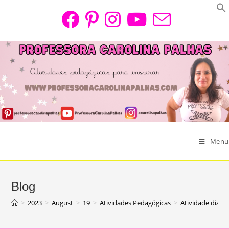
Skip
to
content
Menu
Blog
>
2023
>
August
>
19
>
Atividades Pedagógicas
>
Atividade dia d