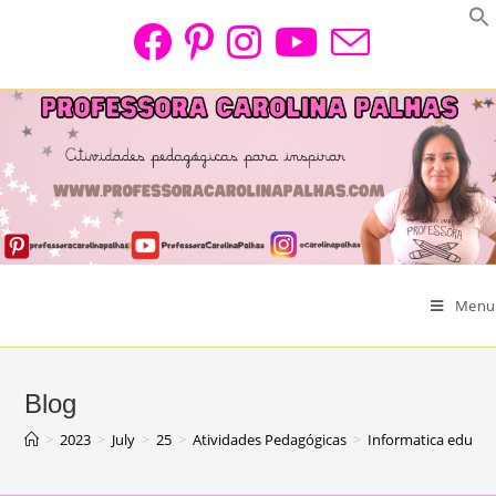
Skip
to
content
Menu
Blog
>
2023
>
July
>
25
>
Atividades Pedagógicas
>
Informatica educati