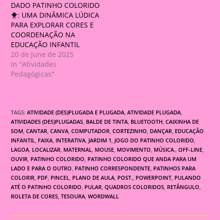
DADO PATINHO COLORIDO
🐥: UMA DINÂMICA LÚDICA
PARA EXPLORAR CORES E
COORDENAÇÃO NA
EDUCAÇÃO INFANTIL
20 de June de 2025
In "Atividades
Pedagógicas"
TAGS:
ATIVIDADE (DES)PLUGADA E PLUGADA
,
ATIVIDADE PLUGADA
,
ATIVIDADES (DES)PLUGADAS
,
BALDE DE TINTA
,
BLUETOOTH
,
CAIXINHA DE
SOM
,
CANTAR
,
CANVA
,
COMPUTADOR
,
CORTEZINHO
,
DANÇAR
,
EDUCAÇÃO
INFANTIL
,
FAIXA
,
INTERATIVA
,
JARDIM 1
,
JOGO DO PATINHO COLORIDO
,
LAGOA
,
LOCALIZAR
,
MATERNAL
,
MOUSE
,
MOVIMENTO
,
MÚSICA.
,
OFF-LINE
,
OUVIR
,
PATINHO COLORIDO
,
PATINHO COLORIDO QUE ANDA PARA UM
LADO E PARA O OUTRO
,
PATINHO CORRESPONDENTE
,
PATINHOS PARA
COLORIR
,
PDF
,
PINCEL
,
PLANO DE AULA
,
POST.
,
POWERPOINT
,
PULANDO
ATÉ O PATINHO COLORIDO
,
PULAR
,
QUADROS COLORIDOS
,
RETÂNGULO
,
ROLETA DE CORES
,
TESOURA
,
WORDWALL