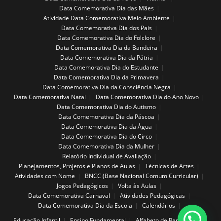
Data Comemorativa Dia das Mães
Atividade Data Comemorativa Meio Ambiente
Data Comemorativa Dia dos Pais
Data Comemorativa Dia do Folclore
Data Comemorativa Dia da Bandeira
Data Comemorativa Dia da Pátria
Data Comemorativa Dia do Estudante
Data Comemorativa Dia da Primavera
Data Comemorativa Dia da Consciência Negra
Data Comemorativa Natal
Data Comemorativa Dia do Ano Novo
Data Comemorativa Dia do Autismo
Data Comemorativa Dia da Páscoa
Data Comemorativa Dia da Água
Data Comemorativa Dia do Circo
Data Comemorativa Dia da Mulher
Relatório Individual de Avaliação
Planejamentos, Projetos e Planos de Aulas
Técnicas de Artes
Atividades com Nome
BNCC (Base Nacional Comum Curricular)
Jogos Pedagógicos
Volta às Aulas
Data Comemorativa Carnaval
Atividades Pedagógicas
Data Comemorativa Dia da Escola
Calendários
Educação Infantil
Ensino Fundamental
Alfabeto de Parede