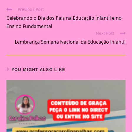
Previous Post
Read
Celebrando o Dia dos Pais na Educação Infantil e no
more
articles
Ensino Fundamental
Next Post
Lembrança Semana Nacional da Educação Infantil
YOU MIGHT ALSO LIKE