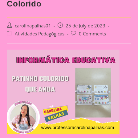
Colorido
Post
Post
carolinapalhas01
25 de July de 2023
author:
published:
Post
Post
Atividades Pedagógicas
0 Comments
category:
comments: