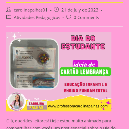
Post
Post
carolinapalhas01
21 de July de 2023
author:
published:
Post
Post
Atividades Pedagógicas
0 Comments
category:
comments:
Olá, queridos leitores! Hoje estou muito animado para
compartilhar com vocês um post especial sobre o Dia do