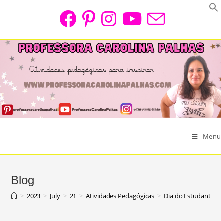
Skip
to
content
Menu
Blog
>
2023
>
July
>
21
>
Atividades Pedagógicas
>
Dia do Estudante 