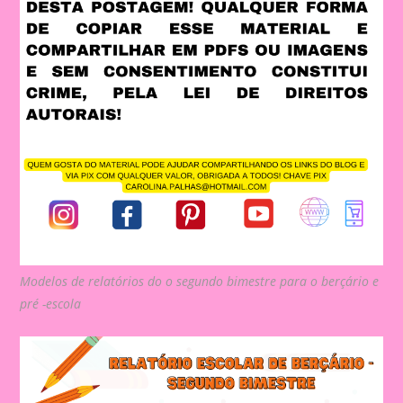
Modelos de relatórios do o segundo bimestre para o berçário e
pré -escola