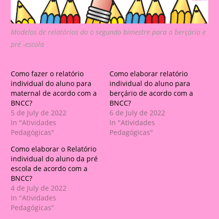
Modelos de relatórios do o segundo bimestre para o berçário e
pré -escola
Como fazer o relatório
Como elaborar relatório
individual do aluno para
individual do aluno para
maternal de acordo com a
berçário de acordo com a
BNCC?
BNCC?
5 de July de 2022
6 de July de 2022
In "Atividades
In "Atividades
Pedagógicas"
Pedagógicas"
Como elaborar o Relatório
individual do aluno da pré
escola de acordo com a
BNCC?
4 de July de 2022
In "Atividades
Pedagógicas"