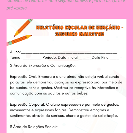
Modelos de relatórios do o segundo bimestre para o berçário e
pré -escola