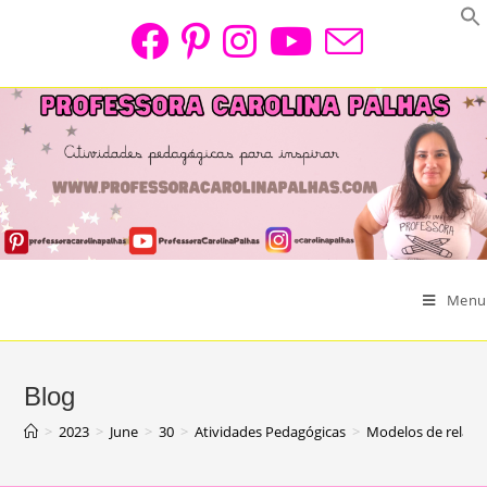
Skip
to
content
Menu
Blog
>
2023
>
June
>
30
>
Atividades Pedagógicas
>
Modelos de relatór