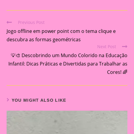
Previous Post
Read
Jogo offline em power point com o tema clique e
more
articles
descubra as formas geométricas
Next Post
💡🎨 Descobrindo um Mundo Colorido na Educação
Infantil: Dicas Práticas e Divertidas para Trabalhar as
Cores! 🌈
YOU MIGHT ALSO LIKE