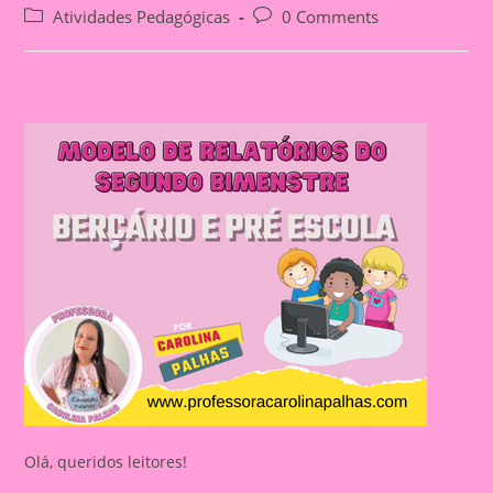
author:
published:
Post
Post
Atividades Pedagógicas
0 Comments
category:
comments:
Olá, queridos leitores!