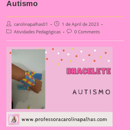
Autismo
Post
Post
carolinapalhas01
1 de April de 2023
author:
published:
Post
Post
Atividades Pedagógicas
0 Comments
category:
comments: