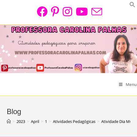
Skip
to
content
Menu
Blog
>
2023
>
April
>
1
>
Atividades Pedagógicas
>
Atividade Dia Mund