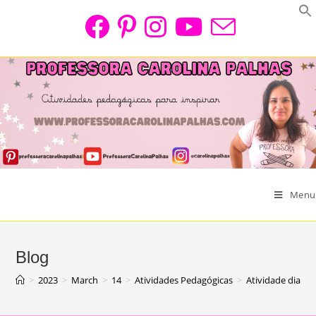
Skip
to
content
Menu
Blog
>
2023
>
March
>
14
>
Atividades Pedagógicas
>
Atividade dia a 