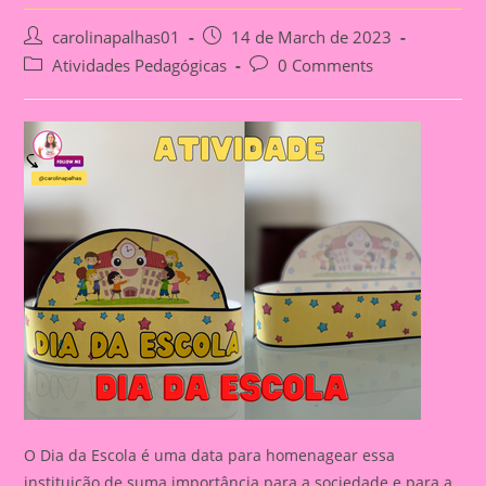
Post
Post
carolinapalhas01
14 de March de 2023
author:
published:
Post
Post
Atividades Pedagógicas
0 Comments
category:
comments:
O Dia da Escola é uma data para homenagear essa
instituição de suma importância para a sociedade e para a