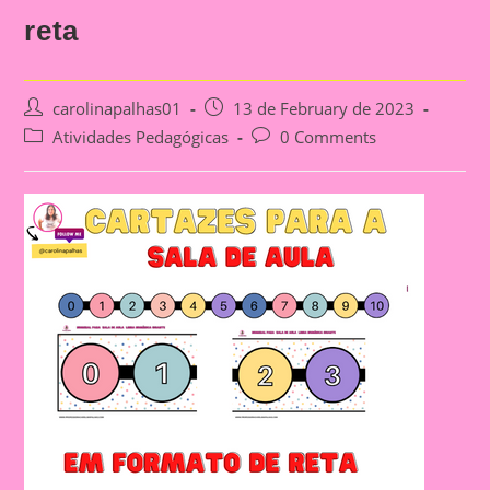
reta
Post
Post
carolinapalhas01
13 de February de 2023
author:
published:
Post
Post
Atividades Pedagógicas
0 Comments
category:
comments: