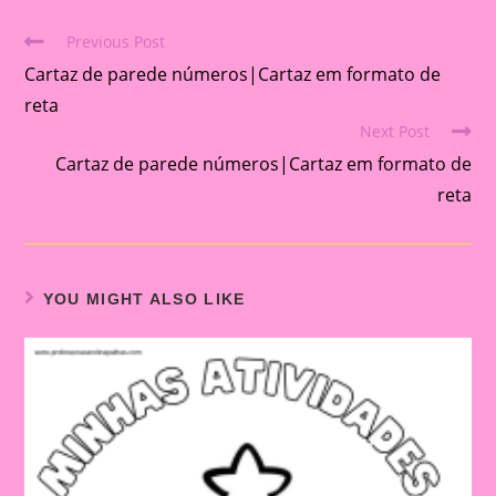
Previous Post
Read
Cartaz de parede números|Cartaz em formato de
more
articles
reta
Next Post
Cartaz de parede números|Cartaz em formato de
reta
YOU MIGHT ALSO LIKE