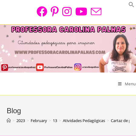
Skip
to
content
Menu
Blog
>
2023
>
February
>
13
>
Atividades Pedagógicas
>
Cartaz de pa