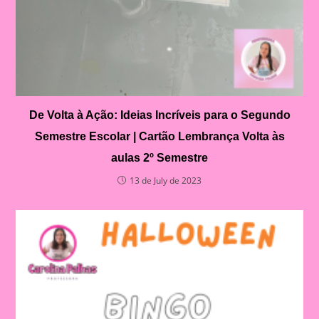
De Volta à Ação: Ideias Incríveis para o Segundo
Semestre Escolar | Cartão Lembrança Volta às
aulas 2º Semestre
13 de July de 2023