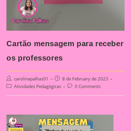
Cartão mensagem para receber
os professores
Post
Post
carolinapalhas01
8 de February de 2023
author:
published:
Post
Post
Atividades Pedagógicas
0 Comments
category:
comments: