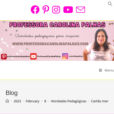
Skip
to
content
Menu
Blog
>
2023
>
February
>
8
>
Atividades Pedagógicas
>
Cartão mensag