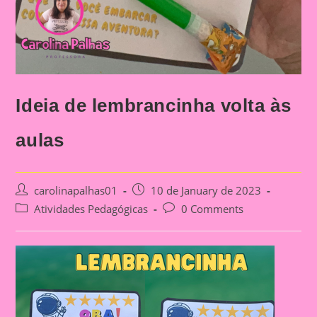
Ideia de lembrancinha volta às
aulas
Post
Post
carolinapalhas01
10 de January de 2023
author:
published:
Post
Post
Atividades Pedagógicas
0 Comments
category:
comments: