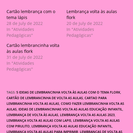
Cartão lembrança com o
Lembrança volta às aulas
tema lápis
flork
28 de July de 2022
20 de July de 2022
In "Atividades
In "Atividades
Pedagógicas"
Pedagógicas"
Cartão lembrancinha volta
às aulas flork
31 de July de 2022
In "Atividades
Pedagógicas"
TAGS:
5 IDEIAS DE LEMBRANCINHA VOLTA ÀS AULAS COM O TEMA FLORK
,
CARTÃO DE LEMBRANCINHA DE VOLTA AS AULAS
,
CARTAO PARA
LEMBRANCINHA VOLTA AS AULAS
,
COMO FAZER LEMBRANCINHA VOLTA AS
AULAS
,
IDEIAS DE LEMBRANCINHAS VOLTA AS AULAS EDUCAÇÃO INFANTIL
,
LEMBRANÇA DE VOLTA ÀS AULAS
,
LEMBRANÇA VOLTA AS AULAS 2023
,
LEMBRANÇA VOLTA AS AULAS COM LAPIS
,
LEMBRANÇA VOLTA AS AULAS
COM PIRULITO
,
LEMBRANÇA VOLTA AS AULAS EDUCAÇÃO INFANTIL
,
LEMBRANÇA VOLTA AS AULAS PARA IMPRIMIR
,
LEMBRANÇAS DE VOLTA AS