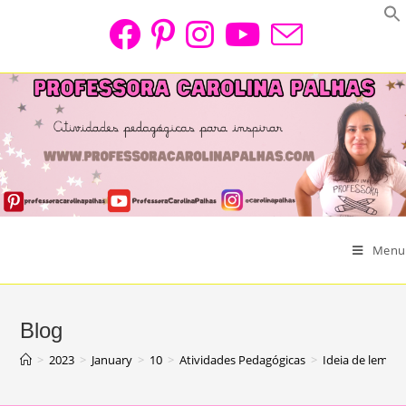
Skip
to
content
Menu
Blog
>
2023
>
January
>
10
>
Atividades Pedagógicas
>
Ideia de lembra