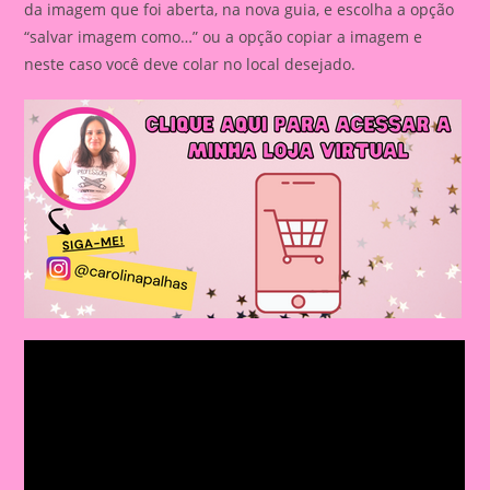
da imagem que foi aberta, na nova guia, e escolha a opção
“salvar imagem como…” ou a opção copiar a imagem e
neste caso você deve colar no local desejado.