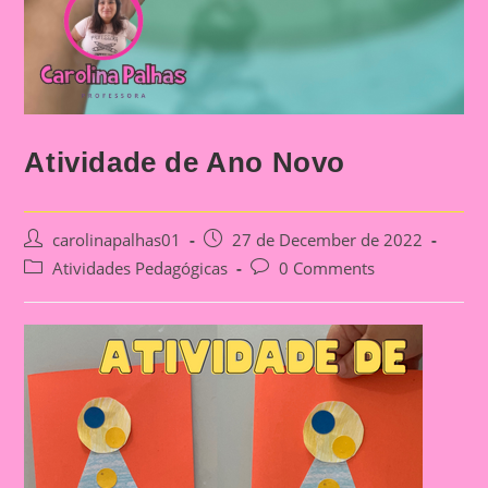
Atividade de Ano Novo
Post
Post
carolinapalhas01
27 de December de 2022
author:
published:
Post
Post
Atividades Pedagógicas
0 Comments
category:
comments: