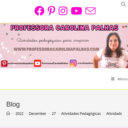
Skip
to
content
Menu
Blog
>
2022
>
December
>
27
>
Atividades Pedagógicas
>
Atividade d