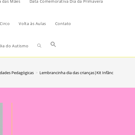
a das Mães
Data Comemorativa Dia da Primavera
Circo
Volta às Aulas
Contato
ia do Autismo
idades Pedagógicas
>
Lembrancinha dia das crianças|Kit Infância Feliz