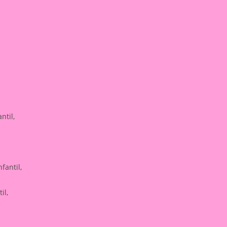
ntil,
fantil,
il,