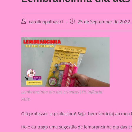
Post
Post
carolinapalhas01
25 de September de 2022
author:
published:
Lembrancinha dia das crianças|Kit Infância
Feliz
Olá professor e professora! Seja bem-vindo(a) ao meu 
Hoje eu trago uma sugestão de lembrancinha dia das c