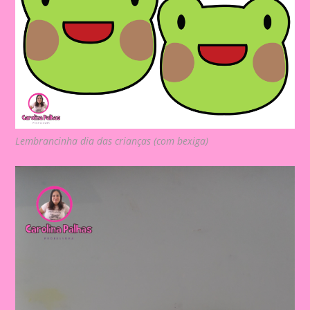
Lembrancinha dia das crianças (com bexiga)