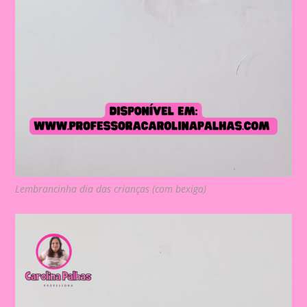
Lembrancinha dia das crianças (com bexiga)