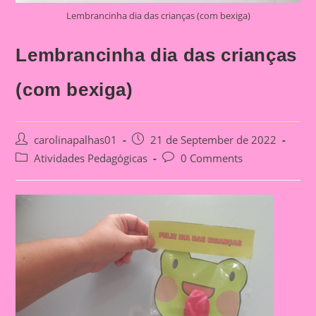
Lembrancinha dia das crianças (com bexiga)
Lembrancinha dia das crianças
(com bexiga)
Post
Post
carolinapalhas01
21 de September de 2022
author:
published:
Post
Post
Atividades Pedagógicas
0 Comments
category:
comments: