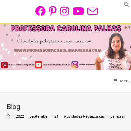
Skip
to
content
Menu
Blog
>
2022
>
September
>
21
>
Atividades Pedagógicas
>
Lembrancinh