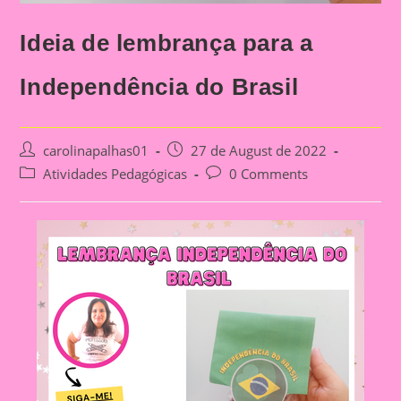
Ideia de lembrança para a
Independência do Brasil
Post
Post
carolinapalhas01
27 de August de 2022
author:
published:
Post
Post
Atividades Pedagógicas
0 Comments
category:
comments: