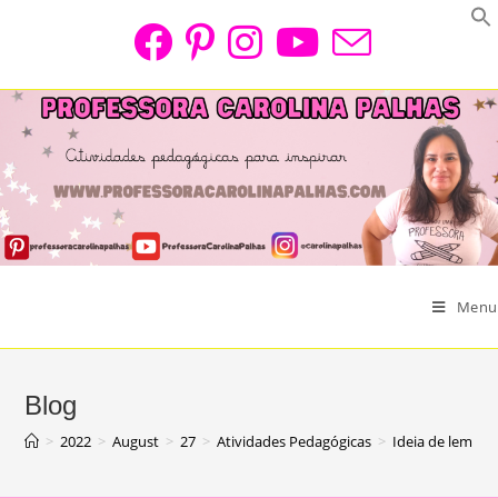
Skip
to
content
Menu
Blog
>
2022
>
August
>
27
>
Atividades Pedagógicas
>
Ideia de lembra