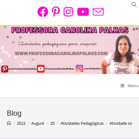
Skip
to
content
Menu
Blog
>
2022
>
August
>
25
>
Atividades Pedagógicas
>
Atividade sobre