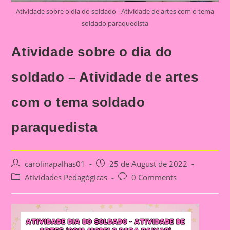
Atividade sobre o dia do soldado - Atividade de artes com o tema
soldado paraquedista
Atividade sobre o dia do
soldado – Atividade de artes
com o tema soldado
paraquedista
Post
Post
carolinapalhas01
25 de August de 2022
author:
published:
Post
Post
Atividades Pedagógicas
0 Comments
category:
comments: