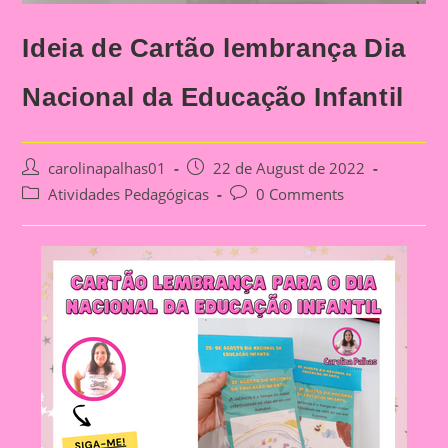
Ideia de Cartão lembrança Dia
Nacional da Educação Infantil
Post
Post
carolinapalhas01
22 de August de 2022
author:
published:
Post
Post
Atividades Pedagógicas
0 Comments
category:
comments: