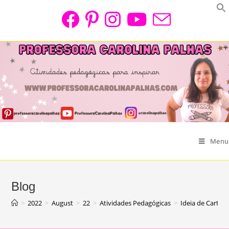
Skip
to
content
Menu
Blog
>
2022
>
August
>
22
>
Atividades Pedagógicas
>
Ideia de Cartão