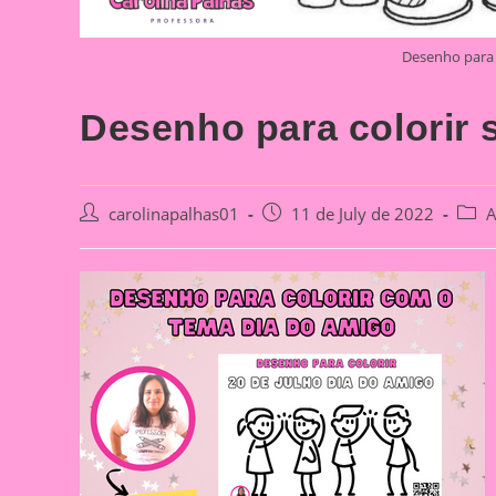
Desenho para 
Desenho para colorir 
Post
Post
Post
carolinapalhas01
11 de July de 2022
A
author:
published:
categ