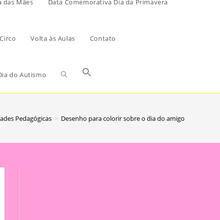
a das Mães
Data Comemorativa Dia da Primavera
Circo
Volta às Aulas
Contato
ia do Autismo
dades Pedagógicas
>
Desenho para colorir sobre o dia do amigo