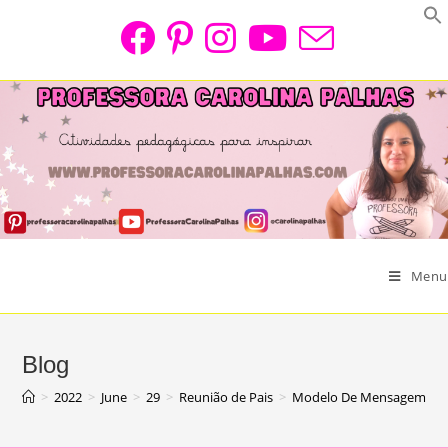
Skip
to
content
Menu
Blog
>
2022
>
June
>
29
>
Reunião de Pais
>
Modelo De Mensagem Intera