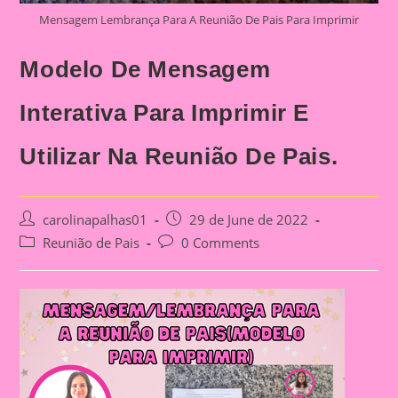
Mensagem Lembrança Para A Reunião De Pais Para Imprimir
Modelo De Mensagem
Interativa Para Imprimir E
Utilizar Na Reunião De Pais.
Post
Post
carolinapalhas01
29 de June de 2022
author:
published:
Post
Post
Reunião de Pais
0 Comments
category:
comments: