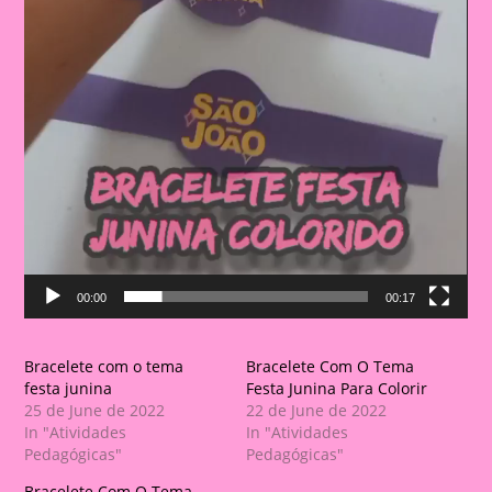
00:00
00:17
Bracelete com o tema
Bracelete Com O Tema
festa junina
Festa Junina Para Colorir
25 de June de 2022
22 de June de 2022
In "Atividades
In "Atividades
Pedagógicas"
Pedagógicas"
Bracelete Com O Tema