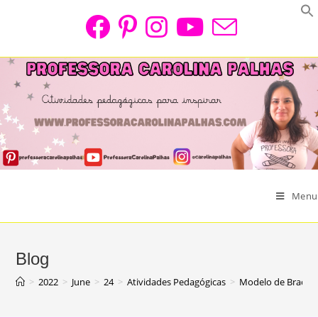
Skip
to
content
Menu
Blog
>
2022
>
June
>
24
>
Atividades Pedagógicas
>
Modelo de Bracele