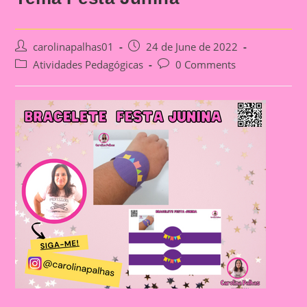
Post
Post
carolinapalhas01
24 de June de 2022
author:
published:
Post
Post
Atividades Pedagógicas
0 Comments
category:
comments: