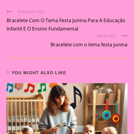
Previous Post
Read
Bracelete Com O Tema Festa Junina Para A Educação
more
articles
Infantil E O Ensino Fundamental
Next Post
Bracelete com o tema festa junina
YOU MIGHT ALSO LIKE