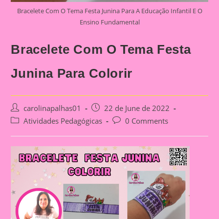
Bracelete Com O Tema Festa Junina Para A Educação Infantil E O
Ensino Fundamental
Bracelete Com O Tema Festa
Junina Para Colorir
Post
Post
carolinapalhas01
22 de June de 2022
author:
published:
Post
Post
Atividades Pedagógicas
0 Comments
category:
comments: