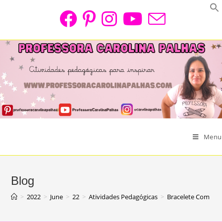
Skip
to
content
Menu
Blog
>
2022
>
June
>
22
>
Atividades Pedagógicas
>
Bracelete Com O T