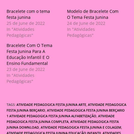
Bracelete com o tema
Modelo de Bracelete Com
festa junina
O Tema Festa Junina
25 de June de 2022
24 de June de 2022
In "Atividades
In "Atividades
Pedagógicas"
Pedagógicas"
Bracelete Com O Tema
Festa Junina Para A
Educação Infantil E O
Ensino Fundamental
23 de June de 2022
In "Atividades
Pedagógicas"
TAGS:
ATIVIDADE PEDAGOGICA FESTA JUNINA ARTE
,
ATIVIDADE PEDAGOGICA
FESTA JUNINA BERÇARIO
,
ATIVIDADE PEDAGOGICA FESTA JUNINA BERÇARIO
1 ATIVIDADE PEDAGOGICA FESTA JUNINA ALFABETIZAÇÃO
,
ATIVIDADE
PEDAGOGICA FESTA JUNINA COMPLETA
,
ATIVIDADE PEDAGOGICA FESTA
JUNINA DOWNLOAD
,
ATIVIDADE PEDAGOGICA FESTA JUNINA E COLAGEM
,
ATIVIDADE PEDAGOGICA FESTA JUNINA EDUCAÇÃO INFANTIL ATIVIDADES