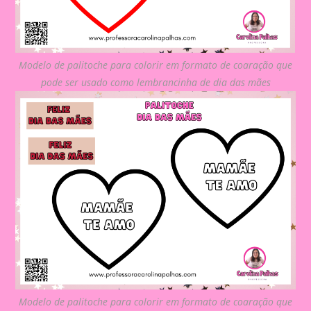
Modelo de palitoche para colorir em formato de coaração que
pode ser usado como lembrancinha de dia das mães
Modelo de palitoche para colorir em formato de coaração que