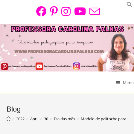
Skip
to
content
Menu
Blog
>
2022
>
April
>
30
>
Dia das mẽs
>
Modelo de palitoche para col