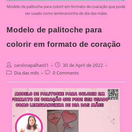
Modelo de palitoche para colorir em formato de coaração que pode
ser usado como lembrancinha de dia das mães
Modelo de palitoche para
colorir em formato de coração
Post
Post
carolinapalhas01
30 de April de 2022
author:
published:
Post
Post
Dia das mẽs
0 Comments
category:
comments: