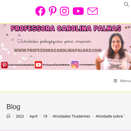
Skip
to
content
Menu
Blog
>
2022
>
April
>
19
>
Atividades Tiradentes
>
Atividade sobre Tir