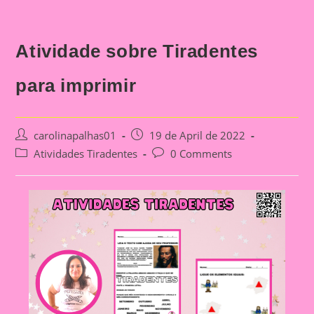
Atividade sobre Tiradentes
para imprimir
Post
Post
carolinapalhas01
19 de April de 2022
author:
published:
Post
Post
Atividades Tiradentes
0 Comments
category:
comments: