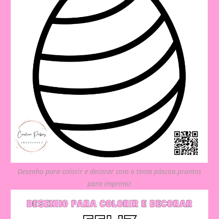
Desenho para colorir e decorar com o tema páscoa prontos
para imprimir