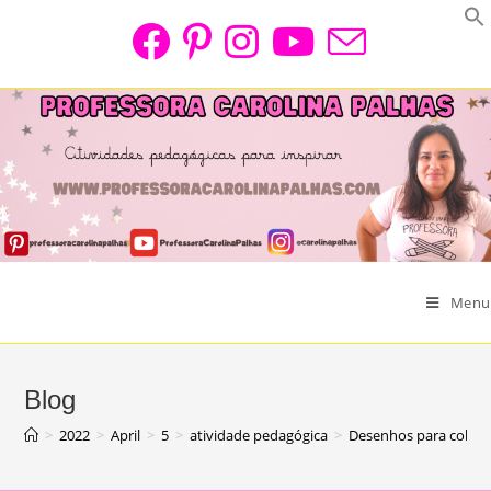
Skip
to
content
Menu
Blog
>
2022
>
April
>
5
>
atividade pedagógica
>
Desenhos para colori