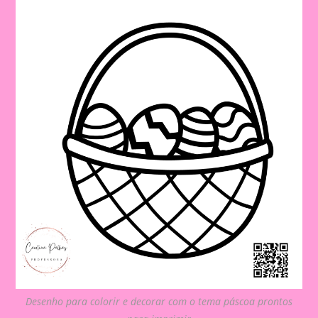
Desenho para colorir e decorar com o tema páscoa prontos