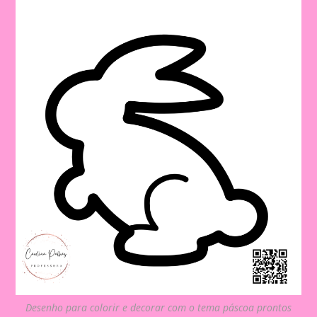
Desenho para colorir e decorar com o tema páscoa prontos