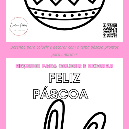
Desenho para colorir e decorar com o tema páscoa prontos
para imprimir