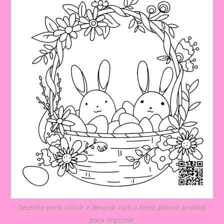
Desenho para colorir e decorar com o tema páscoa prontos
para imprimir