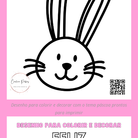
Desenho para colorir e decorar com o tema páscoa prontos
para imprimir