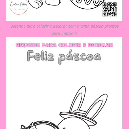
Desenho para colorir e decorar com o tema páscoa prontos
para imprimir