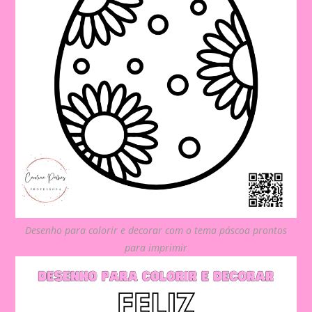
Desenho para colorir e decorar com o tema páscoa prontos
para imprimir