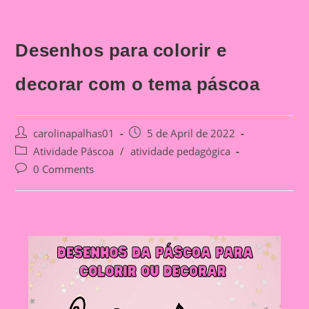
Desenhos para colorir e
decorar com o tema páscoa
Post
Post
carolinapalhas01
5 de April de 2022
author:
published:
Post
Atividade Páscoa
/
atividade pedagógica
category:
Post
0 Comments
comments: