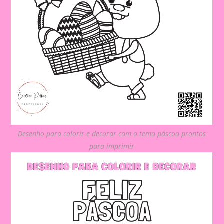
Desenho para colorir e decorar com o tema páscoa prontos
para imprimir