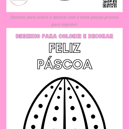
Desenho para colorir e decorar com o tema páscoa prontos
para imprimir