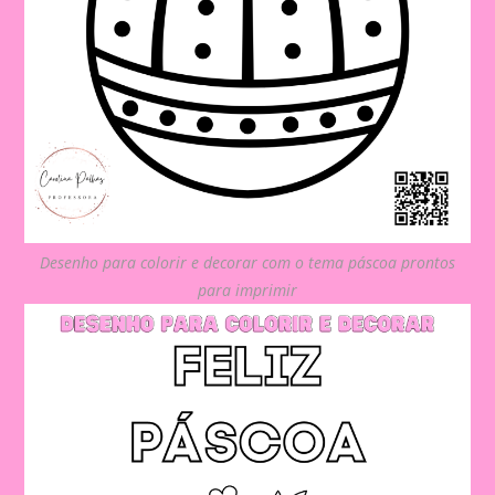
Desenho para colorir e decorar com o tema páscoa prontos
para imprimir