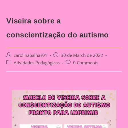
Viseira sobre a
conscientização do autismo
Post
Post
carolinapalhas01
30 de March de 2022
author:
published:
Post
Post
Atividades Pedagógicas
0 Comments
category:
comments: