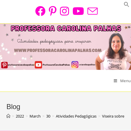
Skip
to
content
Menu
Blog
>
2022
>
March
>
30
>
Atividades Pedagógicas
>
Viseira sobre a 