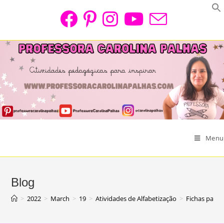
Skip
to
content
Menu
Blog
>
2022
>
March
>
19
>
Atividades de Alfabetização
>
Fichas para 