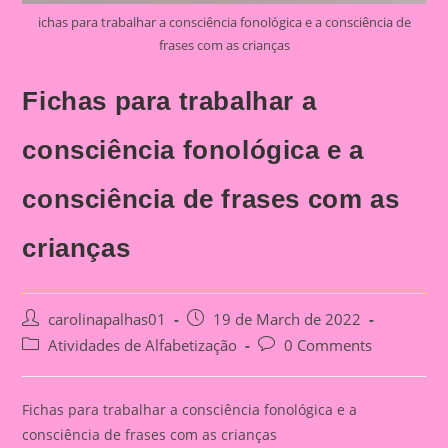
ichas para trabalhar a consciência fonológica e a consciência de
frases com as crianças
Fichas para trabalhar a
consciência fonológica e a
consciência de frases com as
crianças
Post
Post
carolinapalhas01
19 de March de 2022
author:
published:
Post
Post
Atividades de Alfabetização
0 Comments
category:
comments:
Fichas para trabalhar a consciência fonológica e a
consciência de frases com as crianças